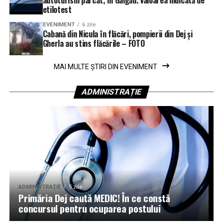
autoturism parcat, în Gâlgău. Valoarea indicată de
etilotest
EVENIMENT
6 zile
Cabană din Nicula în flăcări, pompierii din Dej și
Gherla au stins flăcările – FOTO
MAI MULTE ȘTIRI DIN EVENIMENT
ADMINISTRAȚIE
ADMINISTRAŢIE
5 zile
Primăria Dej caută MEDIC! În ce constă
concursul pentru ocuparea postului