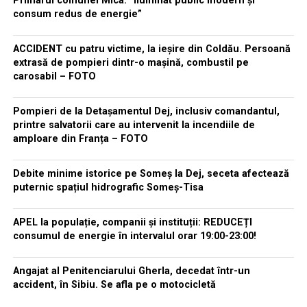
Primarul comunei Mica: ”Iluminat public modern și
consum redus de energie”
ACCIDENT cu patru victime, la ieșire din Coldău. Persoană
extrasă de pompieri dintr-o mașină, combustil pe
carosabil – FOTO
Pompieri de la Detașamentul Dej, inclusiv comandantul,
printre salvatorii care au intervenit la incendiile de
amploare din Franța – FOTO
Debite minime istorice pe Someș la Dej, seceta afectează
puternic spațiul hidrografic Someș-Tisa
APEL la populație, companii și instituții: REDUCEȚI
consumul de energie în intervalul orar 19:00-23:00!
Angajat al Penitenciarului Gherla, decedat într-un
accident, în Sibiu. Se afla pe o motocicletă