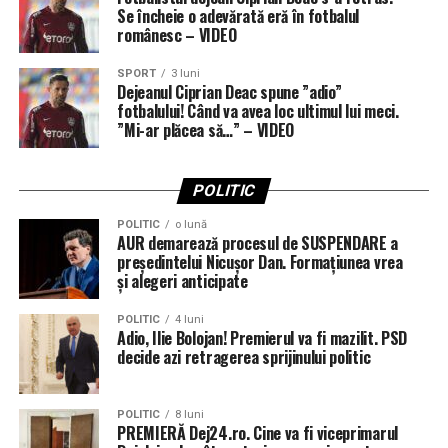
Se încheie o adevărată eră în fotbalul
românesc – VIDEO
SPORT
3 luni
Dejeanul Ciprian Deac spune ”adio”
fotbalului! Când va avea loc ultimul lui meci.
”Mi-ar plăcea să…” – VIDEO
POLITIC
POLITIC
o lună
AUR demarează procesul de SUSPENDARE a
președintelui Nicușor Dan. Formațiunea vrea
și alegeri anticipate
POLITIC
4 luni
Adio, Ilie Bolojan! Premierul va fi mazilit. PSD
decide azi retragerea sprijinului politic
POLITIC
8 luni
PREMIERĂ Dej24.ro. Cine va fi viceprimarul