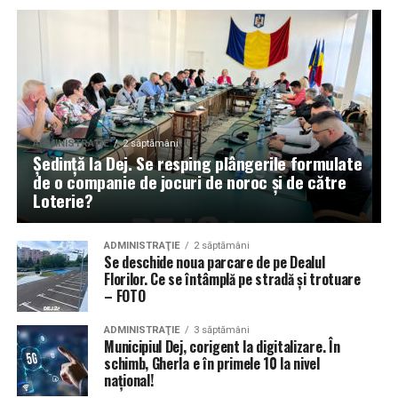
ADMINISTRAŢIE
2 săptămâni
Ședință la Dej. Se resping plângerile formulate
de o companie de jocuri de noroc și de către
Loterie?
ADMINISTRAŢIE
2 săptămâni
Se deschide noua parcare de pe Dealul
Florilor. Ce se întâmplă pe stradă și trotuare
– FOTO
ADMINISTRAŢIE
3 săptămâni
Municipiul Dej, corigent la digitalizare. În
schimb, Gherla e în primele 10 la nivel
național!