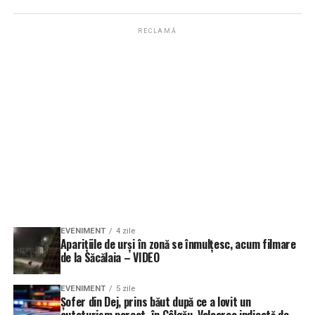
RECLAMĂ
EVENIMENT
4 zile
Aparițiile de urși în zonă se înmulțesc, acum filmare
de la Săcălaia – VIDEO
EVENIMENT
5 zile
Șofer din Dej, prins băut după ce a lovit un