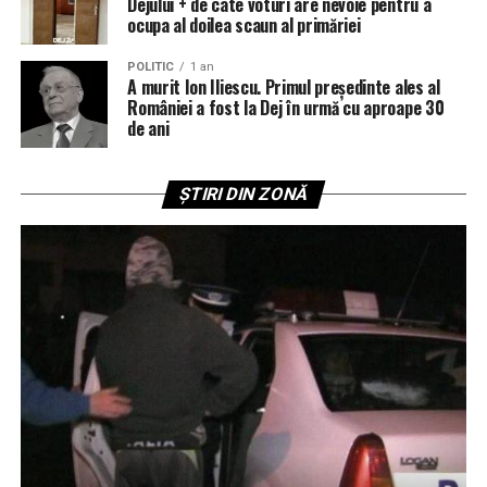
Dejului + de câte voturi are nevoie pentru a
ocupa al doilea scaun al primăriei
POLITIC
1 an
A murit Ion Iliescu. Primul președinte ales al
României a fost la Dej în urmă cu aproape 30
de ani
ȘTIRI DIN ZONĂ