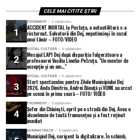
CELE MAI CITITE ȘTIRI
EVENIMENT
2 săptămâni
ACCIDENT MORTAL la Pustuța, o autoutilitară s-a
răsturnat. Salvatorii din Dej, neputincioși în cazul
unui tânăr – FOTO/VIDEO
SOCIAL-CULTURĂ
4 săptămâni
Mesajul LAPI Dej după dispariția fulgerătoare a
profesoarei Vasiliu Linelia-Petruța. ”Un mentor de
excepție și un om…”
SOCIAL-CULTURĂ
4 săptămâni
Start spectaculos pentru Zilele Municipiului Dej
2026. Anda Dimitriu, Andrei Bănuță și VUNK au urcat
pe scenă în prima seară – FOTO/ VIDEO
EVENIMENT
3 săptămâni
Șofer din Chiuiești, oprit pe o stradă din Dej. Avea o
alcoolemie de toată frumusețea și a fost reținut
imediat
ADMINISTRAŢIE
3 săptămâni
Municipiul Dej, corigent la digitalizare. În schimb,