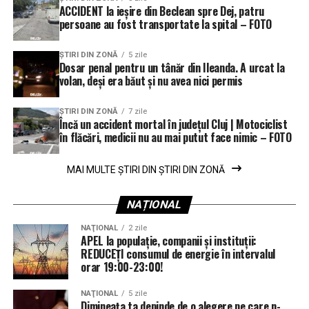
ACCIDENT la ieșire din Beclean spre Dej, patru
persoane au fost transportate la spital – FOTO
ŞTIRI DIN ZONĂ
5 zile
Dosar penal pentru un tânăr din Ileanda. A urcat la
volan, deși era băut și nu avea nici permis
ŞTIRI DIN ZONĂ
7 zile
Încă un accident mortal în județul Cluj | Motociclist
în flăcări, medicii nu au mai putut face nimic – FOTO
MAI MULTE ȘTIRI DIN ȘTIRI DIN ZONĂ
NAȚIONAL
NAŢIONAL
2 zile
APEL la populație, companii și instituții:
REDUCEȚI consumul de energie în intervalul
orar 19:00-23:00!
NAŢIONAL
5 zile
Dimineața ta depinde de o alegere pe care n-