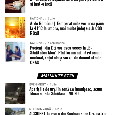
ai luat-o încă
NAŢIONAL
6 zile
Arde România | Temperaturile vor urca până
la 41°C la umbră, mai multe județe sub COD
ROȘU
NAŢIONAL
o săptămână
Pacienții din Dej vor avea acces la „E-
Sănătatea Mea”. Platforma adună istoricul
medical, rețetele și serviciile decontate de
CNAS
MAI MULTE ȘTIRI
EVENIMENT
4 zile
Aparițiile de urși în zonă se înmulțesc, acum
filmare de la Săcălaia – VIDEO
ŞTIRI DIN ZONĂ
5 zile
ACCIDENT la ieșire din Beclean spre Dej, patru