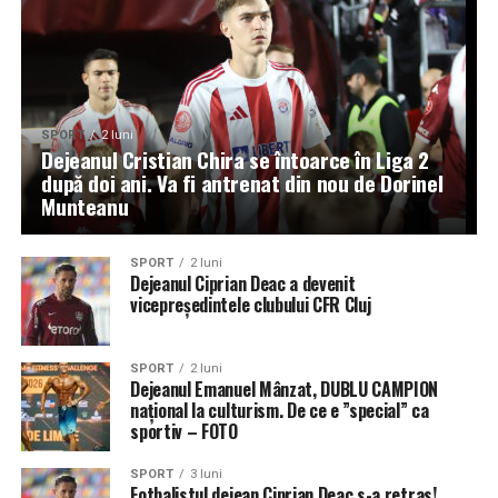
SPORT
2 luni
Dejeanul Cristian Chira se întoarce în Liga 2
după doi ani. Va fi antrenat din nou de Dorinel
Munteanu
SPORT
2 luni
Dejeanul Ciprian Deac a devenit
vicepreşedintele clubului CFR Cluj
SPORT
2 luni
Dejeanul Emanuel Mânzat, DUBLU CAMPION
național la culturism. De ce e ”special” ca
sportiv – FOTO
SPORT
3 luni
Fotbalistul dejean Ciprian Deac s-a retras!