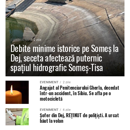
EVENIMENT
2 zile
Debite minime istorice pe Someș la
Dej, seceta afectează puternic
spațiul hidrografic Someș-Tisa
EVENIMENT
2 zile
Angajat al Penitenciarului Gherla, decedat
într-un accident, în Sibiu. Se afla pe o
motocicletă
EVENIMENT
4 zile
Șofer din Dej, REȚINUT de polițiști. A urcat
băut la volan