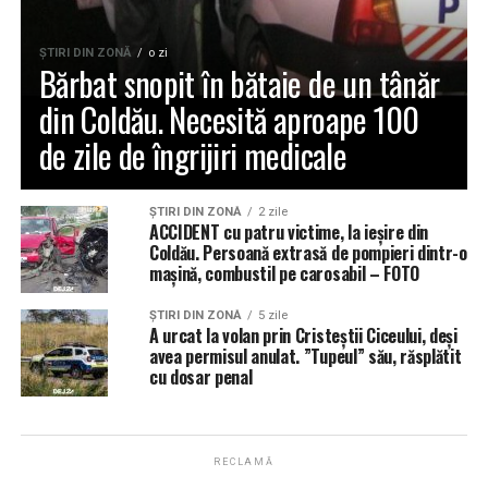
ŞTIRI DIN ZONĂ
o zi
Bărbat snopit în bătaie de un tânăr
din Coldău. Necesită aproape 100
de zile de îngrijiri medicale
ŞTIRI DIN ZONĂ
2 zile
ACCIDENT cu patru victime, la ieșire din
Coldău. Persoană extrasă de pompieri dintr-o
mașină, combustil pe carosabil – FOTO
ŞTIRI DIN ZONĂ
5 zile
A urcat la volan prin Cristeștii Ciceului, deși
avea permisul anulat. ”Tupeul” său, răsplătit
cu dosar penal
RECLAMĂ