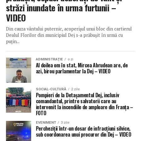
străzi inundate în urma furtunii –
VIDEO
Din cauza vântului puternic, acoperișul unui bloc din cartierul
Dealul Florilor din municipiul Dej s-a prăbușit în urmă cu
puțin...
ADMINISTRAŢIE
o zi
Al doilea om în stat, Mircea Abrudean are, de
azi, birou parlamentar la Dej – VIDEO
SOCIAL-CULTURĂ
2 zile
Pompieri de la Detașamentul Dej, inclusiv
comandantul, printre salvatorii care au
intervenit la incendiile de amploare din Franța –
FOTO
EVENIMENT
3 zile
Percheziții într-un dosar de infracțiuni silvice,
sub coordonarea unui procuror din Dej – VIDEO