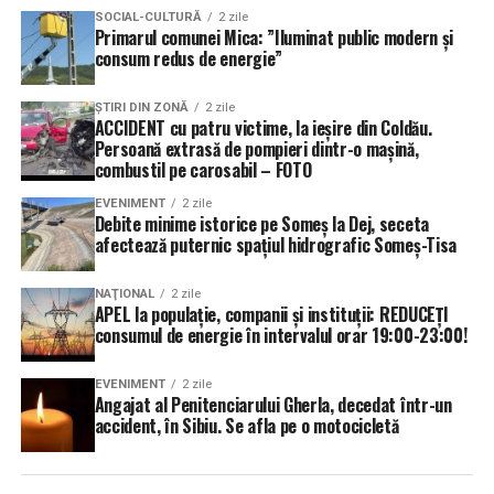
SOCIAL-CULTURĂ
2 zile
Primarul comunei Mica: ”Iluminat public modern și
consum redus de energie”
ŞTIRI DIN ZONĂ
2 zile
ACCIDENT cu patru victime, la ieșire din Coldău.
Persoană extrasă de pompieri dintr-o mașină,
combustil pe carosabil – FOTO
EVENIMENT
2 zile
Debite minime istorice pe Someș la Dej, seceta
afectează puternic spațiul hidrografic Someș-Tisa
NAŢIONAL
2 zile
APEL la populație, companii și instituții: REDUCEȚI
consumul de energie în intervalul orar 19:00-23:00!
EVENIMENT
2 zile
Angajat al Penitenciarului Gherla, decedat într-un
accident, în Sibiu. Se afla pe o motocicletă