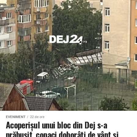
EVENIMENT
22 de ore
Acoperișul unui bloc din Dej s-a
prăbușit, copaci doborâți de vânt și