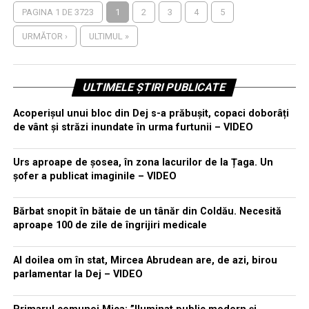
PAGINA 1 DE 3723
1
2
3
4
5
URMĂTOR ›
ULTIMUL »
ULTIMELE ȘTIRI PUBLICATE
Acoperișul unui bloc din Dej s-a prăbușit, copaci doborâți
de vânt și străzi inundate în urma furtunii – VIDEO
Urs aproape de șosea, în zona lacurilor de la Țaga. Un
șofer a publicat imaginile – VIDEO
Bărbat snopit în bătaie de un tânăr din Coldău. Necesită
aproape 100 de zile de îngrijiri medicale
Al doilea om în stat, Mircea Abrudean are, de azi, birou
parlamentar la Dej – VIDEO