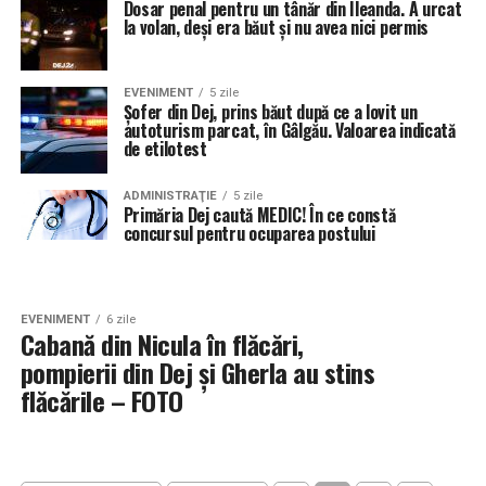
Dosar penal pentru un tânăr din Ileanda. A urcat
la volan, deși era băut și nu avea nici permis
EVENIMENT
5 zile
Șofer din Dej, prins băut după ce a lovit un
autoturism parcat, în Gâlgău. Valoarea indicată
de etilotest
ADMINISTRAŢIE
5 zile
Primăria Dej caută MEDIC! În ce constă
concursul pentru ocuparea postului
EVENIMENT
6 zile
Cabană din Nicula în flăcări,
pompierii din Dej și Gherla au stins
flăcările – FOTO