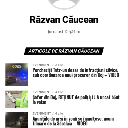
Răzvan Căucean
Jurnalist Dej24.ro
ARTICOLE DE RĂZVAN CĂUCEAN
EVENIMENT
3 zile
Percheziții într-un dosar de infracțiuni silvice,
sub coordonarea unui procuror din Dej – VIDEO
EVENIMENT
4 zile
Șofer din Dej, REȚINUT de polițiști. A urcat băut
la volan
EVENIMENT
4 zile
Aparițiile de urși în zonă se înmulțesc, acum
filmare de la Săcălaia – VIDEO