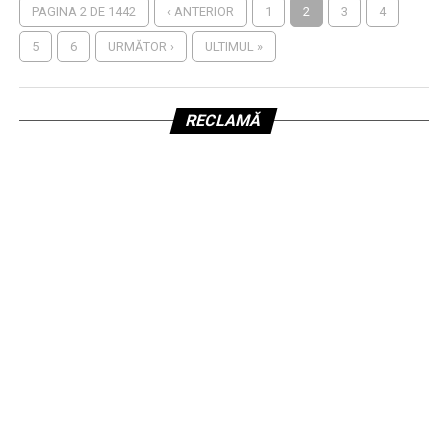
PAGINA 2 DE 1442
‹ ANTERIOR
1
2
3
4
5
6
URMĂTOR ›
ULTIMUL »
RECLAMĂ