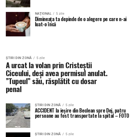
NAŢIONAL
5 zile
Dimineața ta depinde de o alegere pe care n-ai
luat-o încă
ŞTIRI DIN ZONĂ
5 zile
A urcat la volan prin Cristeștii
Ciceului, deși avea permisul anulat.
”Tupeul” său, răsplătit cu dosar
penal
ŞTIRI DIN ZONĂ
5 zile
ACCIDENT la ieșire din Beclean spre Dej, patru
persoane au fost transportate la spital – FOTO
ŞTIRI DIN ZONĂ
5 zile