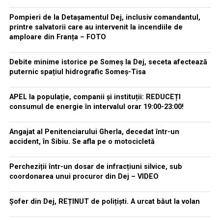
Pompieri de la Detașamentul Dej, inclusiv comandantul,
printre salvatorii care au intervenit la incendiile de
amploare din Franța – FOTO
Debite minime istorice pe Someș la Dej, seceta afectează
puternic spațiul hidrografic Someș-Tisa
APEL la populație, companii și instituții: REDUCEȚI
consumul de energie în intervalul orar 19:00-23:00!
Angajat al Penitenciarului Gherla, decedat într-un
accident, în Sibiu. Se afla pe o motocicletă
Percheziții într-un dosar de infracțiuni silvice, sub
coordonarea unui procuror din Dej – VIDEO
Șofer din Dej, REȚINUT de polițiști. A urcat băut la volan