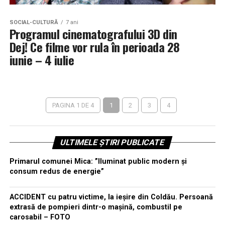
SOCIAL-CULTURĂ
7 ani
Programul cinematografului 3D din
Dej! Ce filme vor rula în perioada 28
iunie – 4 iulie
PAGINA 1 DE 4
1
2
3
4
ULTIMELE ȘTIRI PUBLICATE
Primarul comunei Mica: ”Iluminat public modern și
consum redus de energie”
ACCIDENT cu patru victime, la ieșire din Coldău. Persoană
extrasă de pompieri dintr-o mașină, combustil pe
carosabil – FOTO