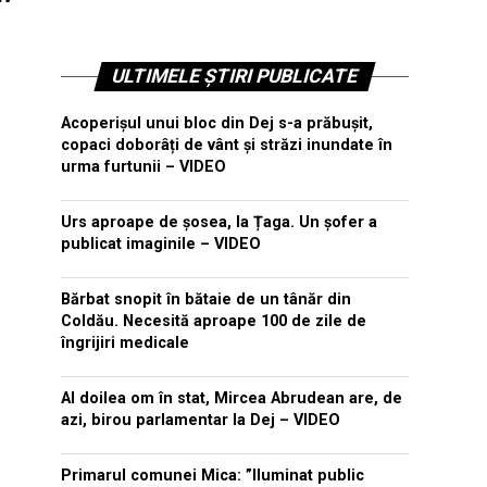
"
ULTIMELE ȘTIRI PUBLICATE
Acoperișul unui bloc din Dej s-a prăbușit,
copaci doborâți de vânt și străzi inundate în
urma furtunii – VIDEO
Urs aproape de șosea, la Țaga. Un șofer a
publicat imaginile – VIDEO
Bărbat snopit în bătaie de un tânăr din
Coldău. Necesită aproape 100 de zile de
îngrijiri medicale
Al doilea om în stat, Mircea Abrudean are, de
azi, birou parlamentar la Dej – VIDEO
Primarul comunei Mica: ”Iluminat public