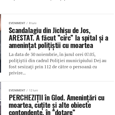
EVENIMENT
8 luni
Scandalagiu din Jichișu de Jos,
ARESTAT. A făcut ”circ” la spital și a
amenințat polițiștii cu moartea
La data de 30 noiembrie, în jurul orei 07.05,
polițiștii din cadrul Poliției municipiului Dej au
fost sesizați prin 112 de către o persoană cu
privire...
EVENIMENT
12 luni
PERCHEZIȚII în Glod. Amenințări cu
moartea, cuțite și alte obiecte
contondente, în ”dotare”