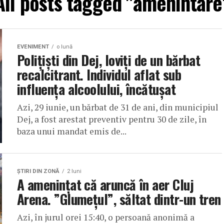
All posts tagged "amenintare
EVENIMENT
o lună
Polițiști din Dej, loviți de un bărbat
recalcitrant. Individul aflat sub
influența alcoolului, încătușat
Azi, 29 iunie, un bărbat de 31 de ani, din municipiul
Dej, a fost arestat preventiv pentru 30 de zile, în
baza unui mandat emis de...
ŞTIRI DIN ZONĂ
2 luni
A amenințat că aruncă în aer Cluj
Arena. ”Glumețul”, săltat dintr-un tren
Azi, în jurul orei 15:40, o persoană anonimă a