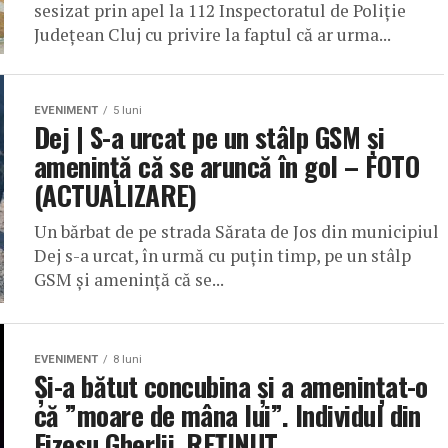
sesizat prin apel la 112 Inspectoratul de Poliție
Județean Cluj cu privire la faptul că ar urma...
EVENIMENT
5 luni
Dej | S-a urcat pe un stâlp GSM și
amenință că se aruncă în gol – FOTO
(ACTUALIZARE)
Un bărbat de pe strada Sărata de Jos din municipiul
Dej s-a urcat, în urmă cu puțin timp, pe un stâlp
GSM și amenință că se...
EVENIMENT
8 luni
Și-a bătut concubina și a amenințat-o
că ”moare de mâna lui”. Individul din
Fizeșu Gherlii, REȚINUT