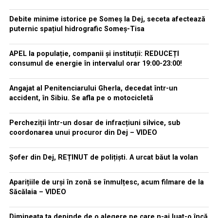
Debite minime istorice pe Someș la Dej, seceta afectează
puternic spațiul hidrografic Someș-Tisa
APEL la populație, companii și instituții: REDUCEȚI
consumul de energie în intervalul orar 19:00-23:00!
Angajat al Penitenciarului Gherla, decedat într-un
accident, în Sibiu. Se afla pe o motocicletă
Percheziții într-un dosar de infracțiuni silvice, sub
coordonarea unui procuror din Dej – VIDEO
Șofer din Dej, REȚINUT de polițiști. A urcat băut la volan
Aparițiile de urși în zonă se înmulțesc, acum filmare de la
Săcălaia – VIDEO
Dimineața ta depinde de o alegere pe care n-ai luat-o încă