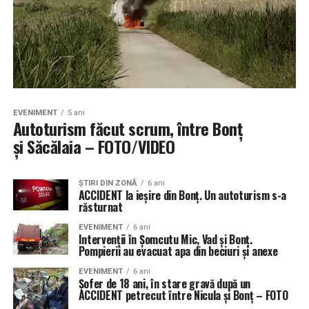
EVENIMENT
5 ani
Autoturism făcut scrum, între Bonț
și Săcălaia – FOTO/VIDEO
ŞTIRI DIN ZONĂ
6 ani
ACCIDENT la ieșire din Bonț. Un autoturism s-a
răsturnat
EVENIMENT
6 ani
Intervenții în Șomcutu Mic, Vad și Bonț.
Pompierii au evacuat apa din beciuri și anexe
EVENIMENT
6 ani
Șofer de 18 ani, în stare gravă după un
ACCIDENT petrecut între Nicula și Bonț – FOTO