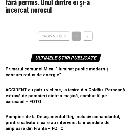
fără permis. Unul dintre ei și-a
încercat norocul
PAGINA 1 DE 2
1
2
ULTIMELE ȘTIRI PUBLICATE
Primarul comunei Mica: ”Iluminat public modern și
consum redus de energie”
ACCIDENT cu patru victime, la ieșire din Coldău. Persoană
extrasă de pompieri dintr-o mașină, combustil pe
carosabil – FOTO
Pompieri de la Detașamentul Dej, inclusiv comandantul,
printre salvatorii care au intervenit la incendiile de
amploare din Franța – FOTO