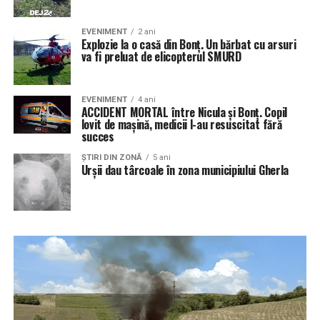
EVENIMENT
2 ani
Explozie la o casă din Bonț. Un bărbat cu arsuri
va fi preluat de elicopterul SMURD
EVENIMENT
4 ani
ACCIDENT MORTAL între Nicula și Bonț. Copil
lovit de mașină, medicii l-au resuscitat fără
succes
ŞTIRI DIN ZONĂ
5 ani
Urșii dau târcoale în zona municipiului Gherla