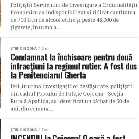
Polițiștii Serviciului de Investigare a Criminalității
Economice au indisponibilizat și ridicat cantitatea
de 710 litri de alcool etilic și peste 48.000 de
țigarete, în urma a...
ŞTIRI DIN ZONĂ
5 ani
Condamnat la închisoare pentru două
infracțiuni la regimul rutier. A fost dus
la Penitenciarul Gherla
Ieri, în urma investigațiilor desfășurate, polițiștii
din cadrul Postului de Poliție Cojocna – Secția
Rurală Apahida, au identificat un bărbat de 30 de
ani, din comuna...
ŞTIRI DIN ZONĂ
7 ani
INCENDIU la Cojocna! O casă a fost