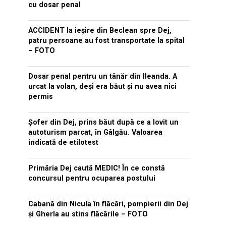
cu dosar penal
ACCIDENT la ieșire din Beclean spre Dej,
patru persoane au fost transportate la spital
– FOTO
Dosar penal pentru un tânăr din Ileanda. A
urcat la volan, deși era băut și nu avea nici
permis
Șofer din Dej, prins băut după ce a lovit un
autoturism parcat, în Gâlgău. Valoarea
indicată de etilotest
Primăria Dej caută MEDIC! În ce constă
concursul pentru ocuparea postului
Cabană din Nicula în flăcări, pompierii din Dej
și Gherla au stins flăcările – FOTO