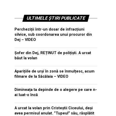
ULTIMELE ȘTIRI PUBLICATE
Percheziții într-un dosar de infracțiuni
silvice, sub coordonarea unui procuror din
Dej – VIDEO
Șofer din Dej, REȚINUT de polițiști. A urcat
băut la volan
Aparițiile de urși în zonă se înmulțesc, acum
filmare de la Săcălaia – VIDEO
Dimineața ta depinde de o alegere pe care n-
ai luat-o încă
A urcat la volan prin Cristeștii Ciceului, deși
avea permisul anulat. ”Tupeul” său, răsplătit