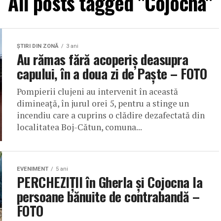
All posts tagged "Cojocna"
ŞTIRI DIN ZONĂ
3 ani
Au rămas fără acoperiș deasupra
capului, în a doua zi de Paște – FOTO
Pompierii clujeni au intervenit în această
dimineață, în jurul orei 5, pentru a stinge un
incendiu care a cuprins o clădire dezafectată din
localitatea Boj-Cătun, comuna...
EVENIMENT
5 ani
PERCHEZIȚII în Gherla și Cojocna la
persoane bănuite de contrabandă –
FOTO