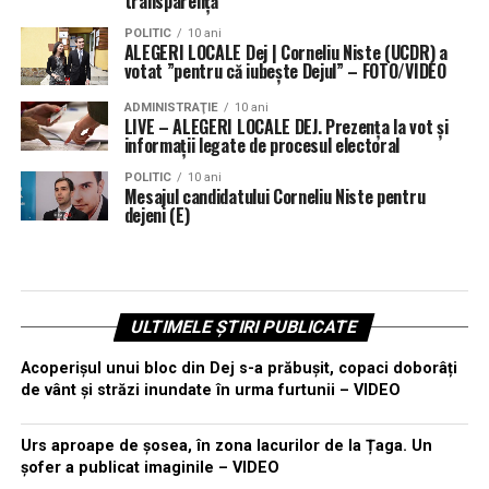
transparență”
POLITIC
10 ani
ALEGERI LOCALE Dej | Corneliu Niste (UCDR) a
votat ”pentru că iubește Dejul” – FOTO/VIDEO
ADMINISTRAŢIE
10 ani
LIVE – ALEGERI LOCALE DEJ. Prezența la vot și
informații legate de procesul electoral
POLITIC
10 ani
Mesajul candidatului Corneliu Niste pentru
dejeni (E)
ULTIMELE ȘTIRI PUBLICATE
Acoperișul unui bloc din Dej s-a prăbușit, copaci doborâți
de vânt și străzi inundate în urma furtunii – VIDEO
Urs aproape de șosea, în zona lacurilor de la Țaga. Un
șofer a publicat imaginile – VIDEO