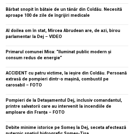
Bărbat snopit în bătaie de un tânăr din Coldău. Necesită
aproape 100 de zile de îngrijiri medicale
Al doilea om în stat, Mircea Abrudean are, de azi, birou
parlamentar la Dej – VIDEO
Primarul comunei Mica: ”Iluminat public modern și
consum redus de energie”
ACCIDENT cu patru victime, la ieșire din Coldău. Persoană
extrasă de pompieri dintr-o mașină, combustil pe
carosabil – FOTO
Pompieri de la Detașamentul Dej, inclusiv comandantul,
printre salvatorii care au intervenit la incendiile de
amploare din Franța – FOTO
Debite minime istorice pe Someș la Dej, seceta afectează
puternic spațiul hidrografic Someș-Tisa