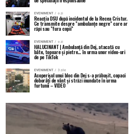
de speculații iresponsabile”
EVENIMENT
o zi
Reacția DSU după incidentul de la Recea Cristur.
Ce transmite despre ”ambulanțe negre” care ar
răpi sau ”fura copii”
EVENIMENT
o zi
HALUCINANT | Ambulanță din Dej, atacată cu
bâte, topoare și pietre… în urma unor video-uri
de pe TikTok
EVENIMENT
3 zile
Acoperișul unui bloc din Dej s-a prăbușit, copaci
doborâți de vânt și străzi inundate în urma
furtunii – VIDEO