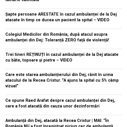
Șapte persoane ARESTATE în cazul ambulanței de la Dej
atacate în timp ce ducea un pacient la spital – VIDEO
Colegiul Medicilor din România, după atacul asupra
ambulanței din Dej: Toleranță ZERO față de violență!
Trei tineri REȚINUȚI în cazul ambulanței de la Dej atacate
cu bâte, topoare și pietre – VIDEO
Care este starea ambulanțierului din Dej, rănit în urma
atacului de la Recea Cristur. ”A ajuns la spital cu 5% câmp
vizual”
Ce spune Raed Arafat despre cazul ambulanței din Dej,
care a fost atacată din cauza unor dezinformări
Ambulanță din Dej, atacată la Recea Cristur | MAI: ”În
România NU a fost înregistrat niciun caz de ambulanță