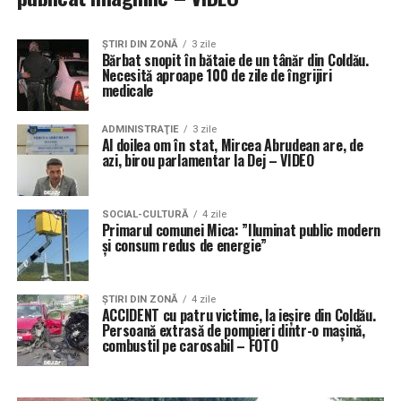
ŞTIRI DIN ZONĂ
3 zile
Bărbat snopit în bătaie de un tânăr din Coldău.
Necesită aproape 100 de zile de îngrijiri
medicale
ADMINISTRAŢIE
3 zile
Al doilea om în stat, Mircea Abrudean are, de
azi, birou parlamentar la Dej – VIDEO
SOCIAL-CULTURĂ
4 zile
Primarul comunei Mica: ”Iluminat public modern
și consum redus de energie”
ŞTIRI DIN ZONĂ
4 zile
ACCIDENT cu patru victime, la ieșire din Coldău.
Persoană extrasă de pompieri dintr-o mașină,
combustil pe carosabil – FOTO