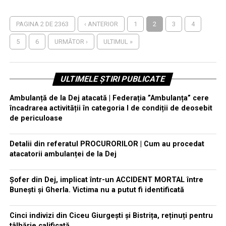
PAGINA 2 DE 2363
‹ ANTERIOR
1
2
3
4
5
6
URMĂTOR ›
ULTIMUL »
ULTIMELE ȘTIRI PUBLICATE
Ambulanță de la Dej atacată | Federația ”Ambulanța” cere
încadrarea activității în categoria I de condiții de deosebit
de periculoase
Detalii din referatul PROCURORILOR | Cum au procedat
atacatorii ambulanței de la Dej
Șofer din Dej, implicat într-un ACCIDENT MORTAL între
Bunești și Gherla. Victima nu a putut fi identificată
Cinci indivizi din Ciceu Giurgești și Bistrița, reținuți pentru
tâlhărie calificată