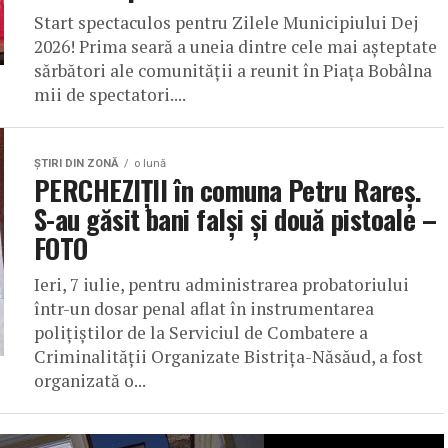
Start spectaculos pentru Zilele Municipiului Dej
2026! Prima seară a uneia dintre cele mai așteptate
sărbători ale comunității a reunit în Piața Bobâlna
mii de spectatori....
ŞTIRI DIN ZONĂ
o lună
PERCHEZIȚII în comuna Petru Rareș.
S-au găsit bani falși și două pistoale –
FOTO
Ieri, 7 iulie, pentru administrarea probatoriului
într-un dosar penal aflat în instrumentarea
polițiștilor de la Serviciul de Combatere a
Criminalității Organizate Bistrița-Năsăud, a fost
organizată o...