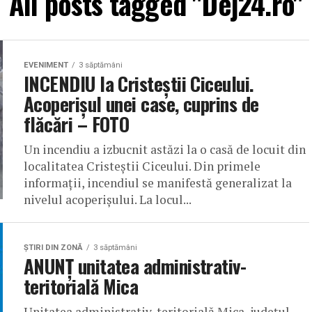
All posts tagged "Dej24.ro"
EVENIMENT
3 săptămâni
INCENDIU la Cristeștii Ciceului.
Acoperișul unei case, cuprins de
flăcări – FOTO
Un incendiu a izbucnit astăzi la o casă de locuit din
localitatea Cristeștii Ciceului. Din primele
informații, incendiul se manifestă generalizat la
nivelul acoperișului. La locul...
ŞTIRI DIN ZONĂ
3 săptămâni
ANUNȚ unitatea administrativ-
teritorială Mica
Unitatea administrativ-teritorială Mica, județul