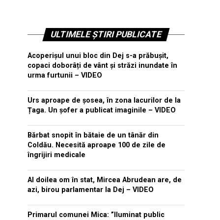
ULTIMELE ȘTIRI PUBLICATE
Acoperișul unui bloc din Dej s-a prăbușit,
copaci doborâți de vânt și străzi inundate în
urma furtunii – VIDEO
Urs aproape de șosea, în zona lacurilor de la
Țaga. Un șofer a publicat imaginile – VIDEO
Bărbat snopit în bătaie de un tânăr din
Coldău. Necesită aproape 100 de zile de
îngrijiri medicale
Al doilea om în stat, Mircea Abrudean are, de
azi, birou parlamentar la Dej – VIDEO
Primarul comunei Mica: ”Iluminat public