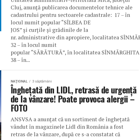
Cluj, anunță publicarea documentelor tehnice ale
cadastrului pentru sectoarele cadastrale: 17 – în
locul numit popular “SÎLBEA DE
JOS” și curțile și grădinile de la
nr. administrative din apropiere, localitatea SÎNMĂ
32 – în locul numit
popular “SĂRĂTURĂ”, în localitatea SÎNMĂRGHITA
38 – în...
NAŢIONAL
3 săptămâni
Înghețată din LIDL, retrasă de urgență
de la vânzare! Poate provoca alergii –
FOTO
ANSVSA a anunțat că un sortiment de înghețată
vândut în magazinele Lidl din România a fost
retras de la vânzare, după ce s-a constatat că