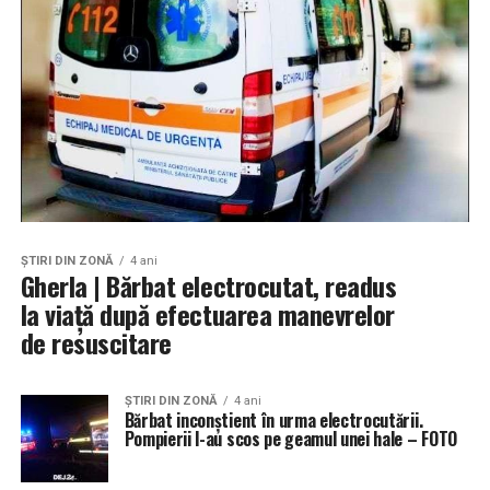
ŞTIRI DIN ZONĂ
4 ani
Gherla | Bărbat electrocutat, readus
la viață după efectuarea manevrelor
de resuscitare
ŞTIRI DIN ZONĂ
4 ani
Bărbat inconștient în urma electrocutării.
Pompierii l-au scos pe geamul unei hale – FOTO