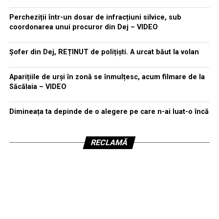
Percheziții într-un dosar de infracțiuni silvice, sub
coordonarea unui procuror din Dej – VIDEO
Șofer din Dej, REȚINUT de polițiști. A urcat băut la volan
Aparițiile de urși în zonă se înmulțesc, acum filmare de la
Săcălaia – VIDEO
Dimineața ta depinde de o alegere pe care n-ai luat-o încă
RECLAMĂ