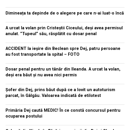
Dimineața ta depinde de o alegere pe care n-ai luat-o încă
A urcat la volan prin Cristeștii Ciceului, deși avea permisul
anulat. ”Tupeul” său, răsplătit cu dosar penal
ACCIDENT la ieșire din Beclean spre Dej, patru persoane
au fost transportate la spital – FOTO
Dosar penal pentru un tânăr din Ileanda. A urcat la volan,
deși era băut și nu avea nici permis
Șofer din Dej, prins băut după ce a lovit un autoturism
parcat, în Gâlgău. Valoarea indicată de etilotest
Primăria Dej caută MEDIC! În ce constă concursul pentru
ocuparea postului