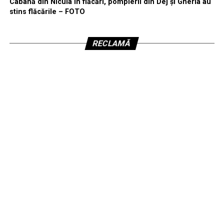
Cabană din Nicula în flăcări, pompierii din Dej și Gherla au
stins flăcările – FOTO
RECLAMĂ