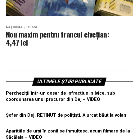
NAŢIONAL
12 ani
Nou maxim pentru francul elveţian:
4,47 lei
ULTIMELE ȘTIRI PUBLICATE
Percheziții într-un dosar de infracțiuni silvice, sub
coordonarea unui procuror din Dej – VIDEO
Șofer din Dej, REȚINUT de polițiști. A urcat băut la volan
Aparițiile de urși în zonă se înmulțesc, acum filmare de la
Săcălaia – VIDEO