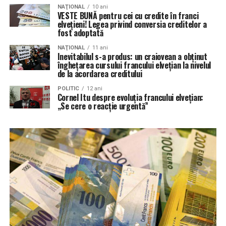
NAŢIONAL
10 ani
VESTE BUNĂ pentru cei cu credite în franci
elvețieni! Legea privind conversia creditelor a
fost adoptată
NAŢIONAL
11 ani
Inevitabilul s-a produs: un craiovean a obţinut
îngheţarea cursului francului elvețian la nivelul
de la acordarea creditului
POLITIC
12 ani
Cornel Itu despre evoluţia francului elveţian:
„Se cere o reacţie urgentă”