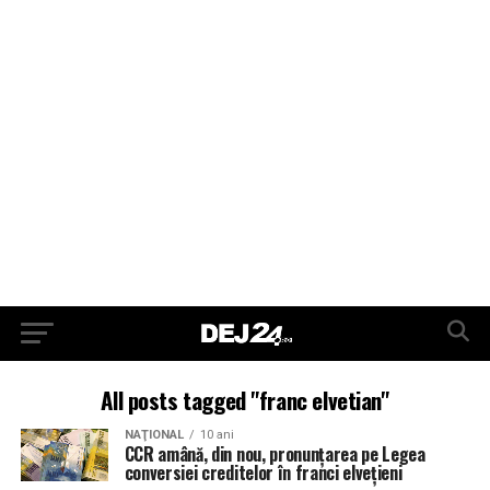
All posts tagged "franc elvetian"
NAŢIONAL
10 ani
CCR amână, din nou, pronunţarea pe Legea
conversiei creditelor în franci elveţieni