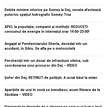
Debite minime istorice pe Someș la Dej, seceta afectează
puternic spațiul hidrografic Someș-Tisa
APEL la populație, companii și instituții: REDUCEȚI
consumul de energie în intervalul orar 19:00-23:00!
Angajat al Penitenciarului Gherla, decedat într-un
accident, în Sibiu. Se afla pe o motocicletă
Percheziții într-un dosar de infracțiuni silvice, sub
coordonarea unui procuror din Dej – VIDEO
Șofer din Dej, REȚINUT de polițiști. A urcat băut la volan
Aparițiile de urși în zonă se înmulțesc, acum filmare de la
Săcălaia – VIDEO
Dimineața ta depinde de o alegere pe care n-ai luat-o încă