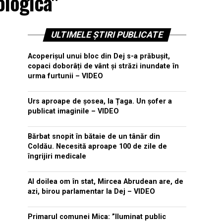
ologica"
ULTIMELE ȘTIRI PUBLICATE
Acoperișul unui bloc din Dej s-a prăbușit,
copaci doborâți de vânt și străzi inundate în
urma furtunii – VIDEO
Urs aproape de șosea, la Țaga. Un șofer a
publicat imaginile – VIDEO
Bărbat snopit în bătaie de un tânăr din
Coldău. Necesită aproape 100 de zile de
îngrijiri medicale
Al doilea om în stat, Mircea Abrudean are, de
azi, birou parlamentar la Dej – VIDEO
Primarul comunei Mica: ”Iluminat public