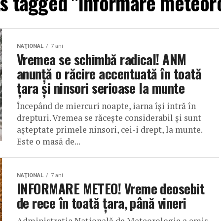
ts tagged "informare meteor
NAŢIONAL
7 ani
Vremea se schimbă radical! ANM
anunță o răcire accentuată în toată
țara și ninsori serioase la munte
Începând de miercuri noapte, iarna își intră în
drepturi. Vremea se răcește considerabil și sunt
așteptate primele ninsori, cei-i drept, la munte.
Este o masă de...
NAŢIONAL
7 ani
INFORMARE METEO! Vreme deosebit
de rece în toată ţara, până vineri
Administraţia Naţională de Meteorologie a emis