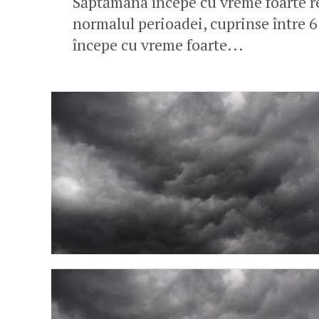
Săptămâna începe cu vreme foarte r
normalul perioadei, cuprinse între 
începe cu vreme foarte...