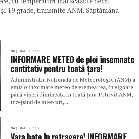
ece, cu temperaturi mai scăzute decât
6 şi 19 grade, transmite ANM. Săptămâna
NAŢIONAL
7 ani
INFORMARE METEO de ploi însemnate
cantitativ pentru toată țara!
Administrația Națională de Meteorologie (ANM) a
emis o informare meteo de vremea rea, în vigoare
până vineri dimineaţă în toată ţara. Potrivit ANM,
începând de miercuri,...
NAŢIONAL
7 ani
Vara bate în retragere! INFORMARE