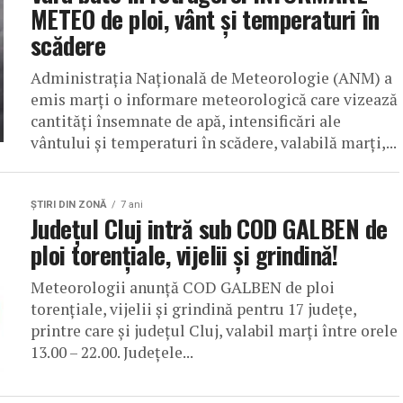
METEO de ploi, vânt și temperaturi în
scădere
Administraţia Naţională de Meteorologie (ANM) a
emis marți o informare meteorologică care vizează
cantități însemnate de apă, intensificări ale
vântului și temperaturi în scădere, valabilă marți,...
ŞTIRI DIN ZONĂ
7 ani
Județul Cluj intră sub COD GALBEN de
ploi torențiale, vijelii și grindină!
Meteorologii anunţă COD GALBEN de ploi
torenţiale, vijelii şi grindină pentru 17 judeţe,
printre care și județul Cluj, valabil marţi între orele
13.00 – 22.00. Judeţele...