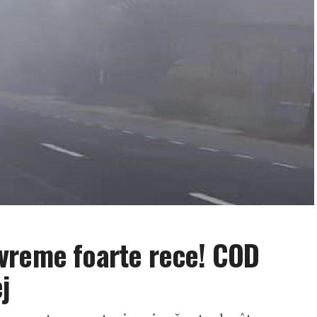
vreme foarte rece! COD
j