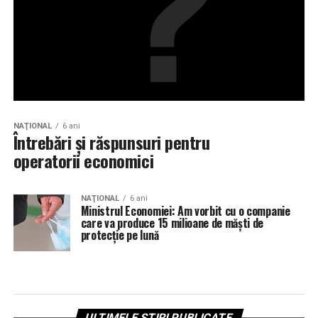
NAŢIONAL
6 ani
Întrebări și răspunsuri pentru
operatorii economici
NAŢIONAL
6 ani
Ministrul Economiei: Am vorbit cu o companie
care va produce 15 milioane de măşti de
protecţie pe lună
ULTIMELE ȘTIRI PUBLICATE