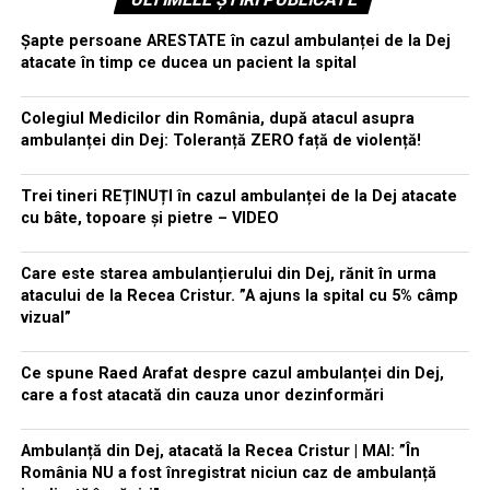
Șapte persoane ARESTATE în cazul ambulanței de la Dej
atacate în timp ce ducea un pacient la spital
Colegiul Medicilor din România, după atacul asupra
ambulanței din Dej: Toleranță ZERO față de violență!
Trei tineri REȚINUȚI în cazul ambulanței de la Dej atacate
cu bâte, topoare și pietre – VIDEO
Care este starea ambulanțierului din Dej, rănit în urma
atacului de la Recea Cristur. ”A ajuns la spital cu 5% câmp
vizual”
Ce spune Raed Arafat despre cazul ambulanței din Dej,
care a fost atacată din cauza unor dezinformări
Ambulanță din Dej, atacată la Recea Cristur | MAI: ”În
România NU a fost înregistrat niciun caz de ambulanță