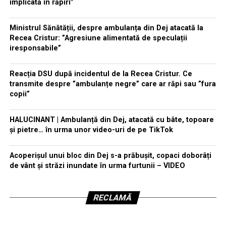
implicată în răpiri”
Ministrul Sănătății, despre ambulanța din Dej atacată la
Recea Cristur: ”Agresiune alimentată de speculații
iresponsabile”
Reacția DSU după incidentul de la Recea Cristur. Ce
transmite despre ”ambulanțe negre” care ar răpi sau ”fura
copii”
HALUCINANT | Ambulanță din Dej, atacată cu bâte, topoare
și pietre… în urma unor video-uri de pe TikTok
Acoperișul unui bloc din Dej s-a prăbușit, copaci doborâți
de vânt și străzi inundate în urma furtunii – VIDEO
RECLAMĂ