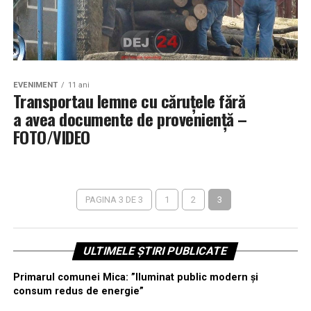
EVENIMENT
11 ani
Transportau lemne cu căruțele fără
a avea documente de proveniență –
FOTO/VIDEO
PAGINA 3 DE 3
1
2
3
ULTIMELE ȘTIRI PUBLICATE
Primarul comunei Mica: ”Iluminat public modern și
consum redus de energie”