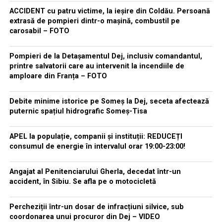
ACCIDENT cu patru victime, la ieșire din Coldău. Persoană
extrasă de pompieri dintr-o mașină, combustil pe
carosabil – FOTO
Pompieri de la Detașamentul Dej, inclusiv comandantul,
printre salvatorii care au intervenit la incendiile de
amploare din Franța – FOTO
Debite minime istorice pe Someș la Dej, seceta afectează
puternic spațiul hidrografic Someș-Tisa
APEL la populație, companii și instituții: REDUCEȚI
consumul de energie în intervalul orar 19:00-23:00!
Angajat al Penitenciarului Gherla, decedat într-un
accident, în Sibiu. Se afla pe o motocicletă
Percheziții într-un dosar de infracțiuni silvice, sub
coordonarea unui procuror din Dej – VIDEO