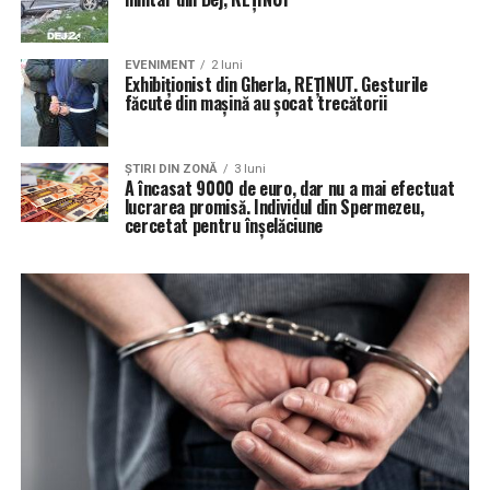
EVENIMENT
2 luni
Exhibiționist din Gherla, REȚINUT. Gesturile
făcute din mașină au șocat trecătorii
ŞTIRI DIN ZONĂ
3 luni
A încasat 9000 de euro, dar nu a mai efectuat
lucrarea promisă. Individul din Spermezeu,
cercetat pentru înșelăciune