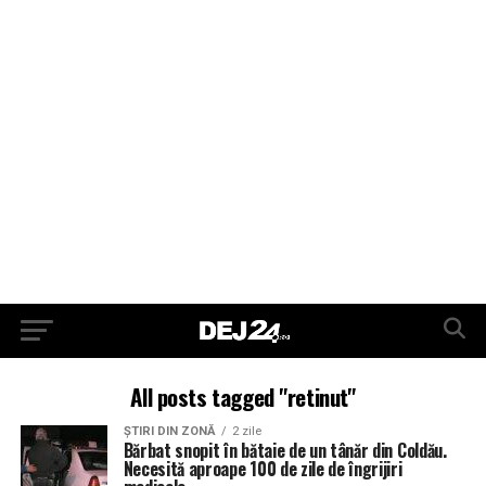
All posts tagged "retinut"
ŞTIRI DIN ZONĂ
2 zile
Bărbat snopit în bătaie de un tânăr din Coldău.
Necesită aproape 100 de zile de îngrijiri