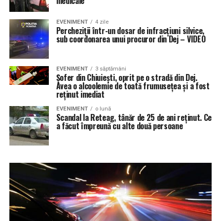
medicale
EVENIMENT
4 zile
Percheziții într-un dosar de infracțiuni silvice,
sub coordonarea unui procuror din Dej – VIDEO
EVENIMENT
3 săptămâni
Șofer din Chiuiești, oprit pe o stradă din Dej.
Avea o alcoolemie de toată frumusețea și a fost
reținut imediat
EVENIMENT
o lună
Scandal la Reteag, tânăr de 25 de ani reținut. Ce
a făcut împreună cu alte două persoane