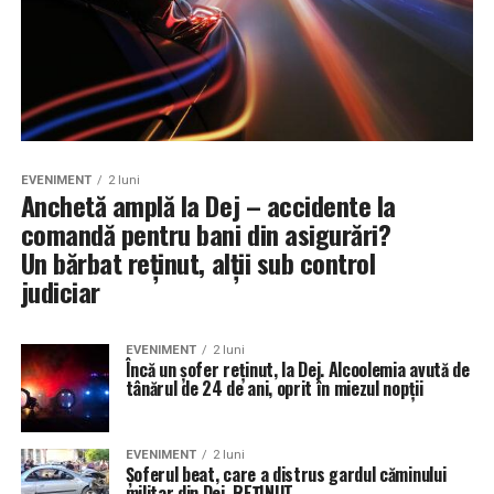
EVENIMENT
2 luni
Anchetă amplă la Dej – accidente la
comandă pentru bani din asigurări?
Un bărbat reținut, alții sub control
judiciar
EVENIMENT
2 luni
Încă un șofer reținut, la Dej. Alcoolemia avută de
tânărul de 24 de ani, oprit în miezul nopții
EVENIMENT
2 luni
Șoferul beat, care a distrus gardul căminului
militar din Dej, REȚINUT