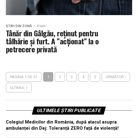
ŞTIRI DIN ZONĂ
3 luni
Tânăr din Gâlgău, reținut pentru
tâlhărie și furt. A ”acționat” la o
petrecere privată
PAGINA 1 DE 51
1
2
3
4
5
URMĂTOR ›
ULTIMUL »
ULTIMELE ȘTIRI PUBLICATE
Colegiul Medicilor din România, după atacul asupra
ambulanței din Dej: Toleranță ZERO față de violență!