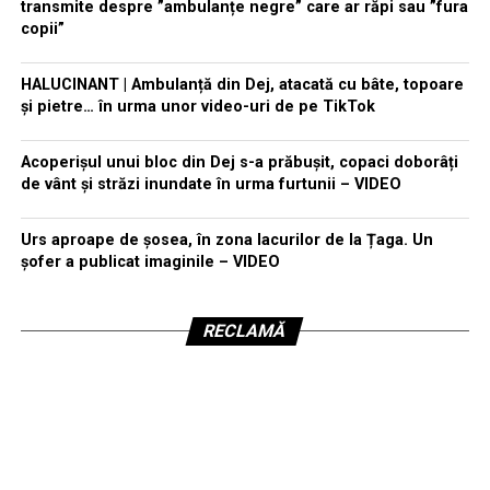
transmite despre ”ambulanțe negre” care ar răpi sau ”fura
copii”
HALUCINANT | Ambulanță din Dej, atacată cu bâte, topoare
și pietre… în urma unor video-uri de pe TikTok
Acoperișul unui bloc din Dej s-a prăbușit, copaci doborâți
de vânt și străzi inundate în urma furtunii – VIDEO
Urs aproape de șosea, în zona lacurilor de la Țaga. Un
șofer a publicat imaginile – VIDEO
RECLAMĂ