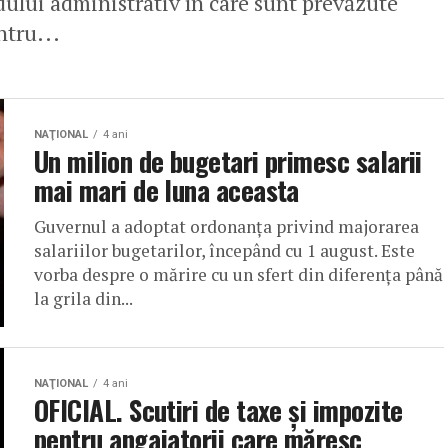
ului administrativ în care sunt prevăzute
ntru...
NAŢIONAL
4 ani
Un milion de bugetari primesc salarii
mai mari de luna aceasta
Guvernul a adoptat ordonanța privind majorarea
salariilor bugetarilor, începând cu 1 august. Este
vorba despre o mărire cu un sfert din diferența până
la grila din...
NAŢIONAL
4 ani
OFICIAL. Scutiri de taxe și impozite
pentru angajatorii care măresc