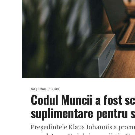
NAŢIONAL
4 ani
Codul Muncii a fost s
suplimentare pentru s
Preşedintele Klaus Iohannis a promul