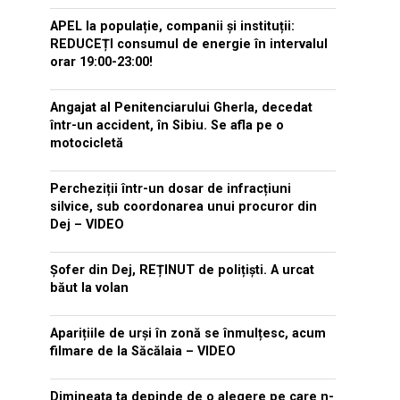
APEL la populație, companii și instituții:
REDUCEȚI consumul de energie în intervalul
orar 19:00-23:00!
Angajat al Penitenciarului Gherla, decedat
într-un accident, în Sibiu. Se afla pe o
motocicletă
Percheziții într-un dosar de infracțiuni
silvice, sub coordonarea unui procuror din
Dej – VIDEO
Șofer din Dej, REȚINUT de polițiști. A urcat
băut la volan
Aparițiile de urși în zonă se înmulțesc, acum
filmare de la Săcălaia – VIDEO
Dimineața ta depinde de o alegere pe care n-