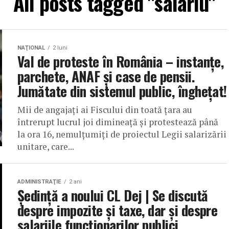
All posts tagged "salariu"
NAŢIONAL
2 luni
Val de proteste în România – instanțe,
parchete, ANAF și case de pensii.
Jumătate din sistemul public, înghețat!
Mii de angajaţi ai Fiscului din toată ţara au
întrerupt lucrul joi dimineaţă şi protestează până
la ora 16, nemulţumiţi de proiectul Legii salarizării
unitare, care...
ADMINISTRAŢIE
2 ani
Ședință a noului CL Dej | Se discută
despre impozite și taxe, dar și despre
salariile funcționarilor publici