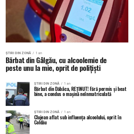
ŞTIRI DIN ZONĂ
1 an
Bărbat din Gâlgău, cu alcoolemie de
peste unu la mie, oprit de polițiști
ŞTIRI DIN ZONĂ
1 an
Bărbat din Dăbâca, REȚINUT! Fără permis și beat
bine, a condus o mașină neînmatriculată
ŞTIRI DIN ZONĂ
1 an
Clujean aflat sub influența alcoolului, oprit în
Coldău