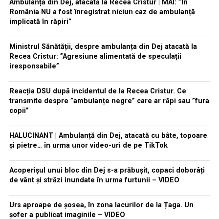
Ambulanță din Dej, atacată la Recea Cristur | MAI: ”În
România NU a fost înregistrat niciun caz de ambulanță
implicată în răpiri”
Ministrul Sănătății, despre ambulanța din Dej atacată la
Recea Cristur: ”Agresiune alimentată de speculații
iresponsabile”
Reacția DSU după incidentul de la Recea Cristur. Ce
transmite despre ”ambulanțe negre” care ar răpi sau ”fura
copii”
HALUCINANT | Ambulanță din Dej, atacată cu bâte, topoare
și pietre… în urma unor video-uri de pe TikTok
Acoperișul unui bloc din Dej s-a prăbușit, copaci doborâți
de vânt și străzi inundate în urma furtunii – VIDEO
Urs aproape de șosea, în zona lacurilor de la Țaga. Un
șofer a publicat imaginile – VIDEO