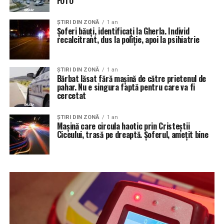
FOTO
ŞTIRI DIN ZONĂ
1 an
Șoferi băuți, identificați la Gherla. Individ
recalcitrant, dus la poliție, apoi la psihiatrie
ŞTIRI DIN ZONĂ
1 an
Bărbat lăsat fără mașină de către prietenul de
pahar. Nu e singura faptă pentru care va fi
cercetat
ŞTIRI DIN ZONĂ
1 an
Mașină care circula haotic prin Cristeștii
Ciceului, trasă pe dreaptă. Șoferul, amețit bine