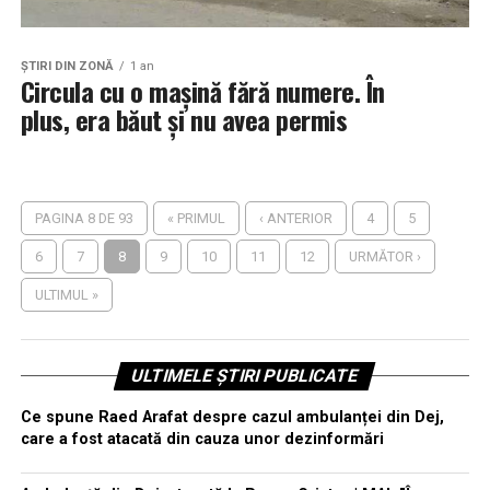
ŞTIRI DIN ZONĂ
1 an
Circula cu o mașină fără numere. În
plus, era băut și nu avea permis
PAGINA 8 DE 93
« PRIMUL
‹ ANTERIOR
4
5
6
7
8
9
10
11
12
URMĂTOR ›
ULTIMUL »
ULTIMELE ȘTIRI PUBLICATE
Ce spune Raed Arafat despre cazul ambulanței din Dej,
care a fost atacată din cauza unor dezinformări