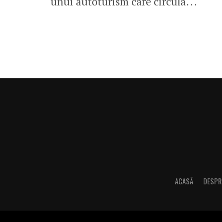
unui autoturism care circula...
ACASĂ
DESPR