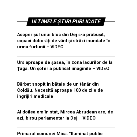
ULTIMELE ȘTIRI PUBLICATE
Acoperișul unui bloc din Dej s-a prăbușit,
copaci doborâți de vânt și străzi inundate în
urma furtunii – VIDEO
Urs aproape de șosea, în zona lacurilor de la
Țaga. Un șofer a publicat imaginile – VIDEO
Bărbat snopit în bătaie de un tânăr din
Coldău. Necesită aproape 100 de zile de
îngrijiri medicale
Al doilea om în stat, Mircea Abrudean are, de
azi, birou parlamentar la Dej – VIDEO
Primarul comunei Mica: ”Iluminat public