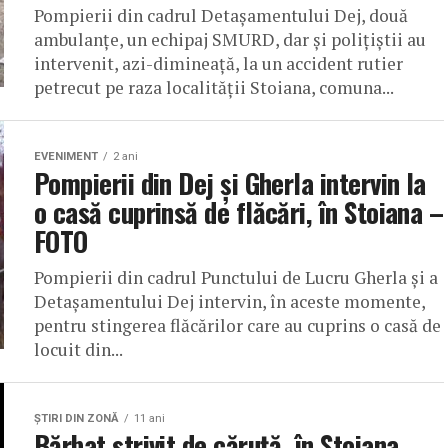
Pompierii din cadrul Detașamentului Dej, două
ambulanțe, un echipaj SMURD, dar și polițiștii au
intervenit, azi-dimineață, la un accident rutier
petrecut pe raza localității Stoiana, comuna...
EVENIMENT
2 ani
Pompierii din Dej și Gherla intervin la
o casă cuprinsă de flăcări, în Stoiana –
FOTO
Pompierii din cadrul Punctului de Lucru Gherla și a
Detașamentului Dej intervin, în aceste momente,
pentru stingerea flăcărilor care au cuprins o casă de
locuit din...
ŞTIRI DIN ZONĂ
11 ani
Bărbat strivit de căruță, în Stoiana.