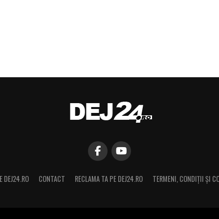
E DEJ24.RO
CONTACT
RECLAMA TA PE DEJ24.RO
TERMENI, CONDIŢII ȘI C