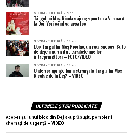
SOCIAL-CULTURĂ
9 ani
Târgul lui Moș Nicolae ajunge pentru a V-a oară
la Dej! Vezi când va avea loc
SOCIAL-CULTURĂ
11 ani
Dej: Târgul lui Moș Nicolae, un real succes. Sute
de dejeni au vizitat tarabele micilor
întreprinzători – FOTO/VIDEO
SOCIAL-CULTURĂ
11 ani
Unde vor ajunge banii strânși la Târgul lui Moș
Nicolae de la Dej? – VIDEO
ULTIMELE ȘTIRI PUBLICATE
Acoperișul unui bloc din Dej s-a prăbușit, pompierii
chemați de urgență – VIDEO