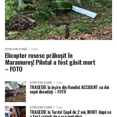
ŞTIRI DIN ZONĂ
7 ani
Elicopter rusesc prăbușit în
Maramureș! Pilotul a fost găsit mort
– FOTO
ŞTIRI DIN ZONĂ
7 ani
TRAGEDIE la ieșire din Huedin! ACCIDENT cu doi
copii decedați – FOTO
ŞTIRI DIN ZONĂ
7 ani
TRAGEDIE la Turda! Copil de 2 ani, MORT după ce
a fost strivit de o ușă metalică