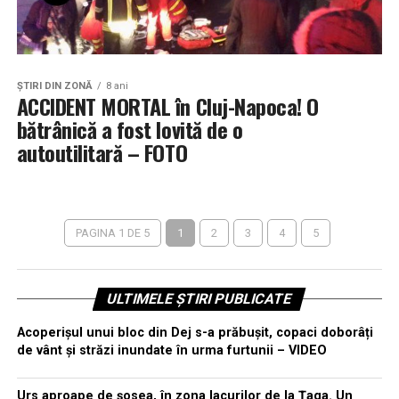
ŞTIRI DIN ZONĂ
8 ani
ACCIDENT MORTAL în Cluj-Napoca! O
bătrânică a fost lovită de o
autoutilitară – FOTO
PAGINA 1 DE 5
1
2
3
4
5
ULTIMELE ȘTIRI PUBLICATE
Acoperișul unui bloc din Dej s-a prăbușit, copaci doborâți
de vânt și străzi inundate în urma furtunii – VIDEO
Urs aproape de șosea, în zona lacurilor de la Țaga. Un