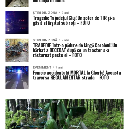
din culpă în omor!
ŞTIRI DIN ZONĂ
7 ani
Tragedie în județul Cluj! Un șofer de TIR și-a
găsit sfârșitul sub roți – FOTO
ŞTIRI DIN ZONĂ
7 ani
TRAGEDIE într-o pădure de lângă Coroieni! Un
bărbat a DECEDAT după ce un tractor s-a
răsturnat peste el – FOTO
EVENIMENT
7 ani
Femeie accidentată MORTAL la Gherla! Aceasta
traversa REGULAMENTAR strada – FOTO