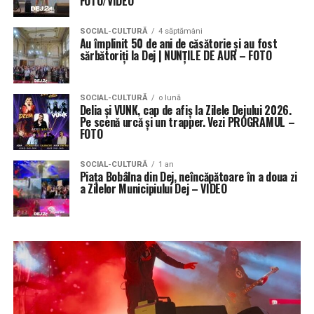
FOTO/VIDEO
SOCIAL-CULTURĂ
4 săptămâni
Au împlinit 50 de ani de căsătorie și au fost
sărbătoriți la Dej | NUNȚILE DE AUR – FOTO
SOCIAL-CULTURĂ
o lună
Delia și VUNK, cap de afiș la Zilele Dejului 2026.
Pe scenă urcă și un trapper. Vezi PROGRAMUL –
FOTO
SOCIAL-CULTURĂ
1 an
Piața Bobâlna din Dej, neîncăpătoare în a doua zi
a Zilelor Municipiului Dej – VIDEO