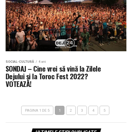
SOCIAL-CULTURĂ
4 ani
SONDAJ – Cine vrei să vină la Zilele
Dejului și la Toroc Fest 2022?
VOTEAZĂ!
PAGINA 1 DE 5
1
2
3
4
5