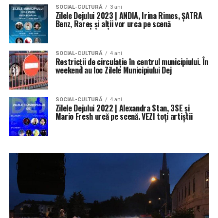
SOCIAL-CULTURĂ
3 ani
Zilele Dejului 2023 | ANDIA, Irina Rimes, ȘATRA
Benz, Rareș și alții vor urca pe scenă
SOCIAL-CULTURĂ
4 ani
Restricții de circulație în centrul municipiului. În
weekend au loc Zilele Municipiului Dej
SOCIAL-CULTURĂ
4 ani
Zilele Dejului 2022 | Alexandra Stan, 3SE și
Mario Fresh urcă pe scenă. VEZI toți artiștii