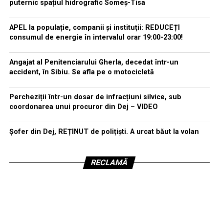
puternic spațiul hidrografic Someș-Tisa
APEL la populație, companii și instituții: REDUCEȚI
consumul de energie în intervalul orar 19:00-23:00!
Angajat al Penitenciarului Gherla, decedat într-un
accident, în Sibiu. Se afla pe o motocicletă
Percheziții într-un dosar de infracțiuni silvice, sub
coordonarea unui procuror din Dej – VIDEO
Șofer din Dej, REȚINUT de polițiști. A urcat băut la volan
RECLAMĂ