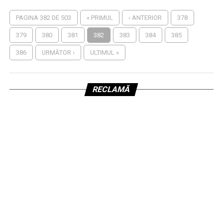
PAGINA 382 DE 503
« PRIMUL
‹ ANTERIOR
378
379
380
381
382
383
384
385
386
URMĂTOR ›
ULTIMUL »
RECLAMĂ