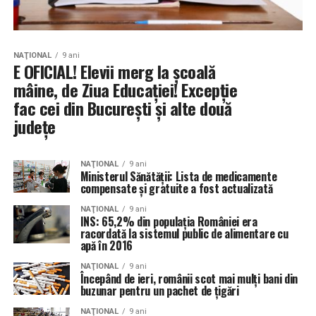
NAŢIONAL
9 ani
E OFICIAL! Elevii merg la şcoală
mâine, de Ziua Educaţiei! Excepţie
fac cei din Bucureşti şi alte două
judeţe
NAŢIONAL
9 ani
Ministerul Sănătății: Lista de medicamente
compensate și gratuite a fost actualizată
NAŢIONAL
9 ani
INS: 65,2% din populația României era
racordată la sistemul public de alimentare cu
apă în 2016
NAŢIONAL
9 ani
Începând de ieri, românii scot mai mulți bani din
buzunar pentru un pachet de țigări
NAŢIONAL
9 ani