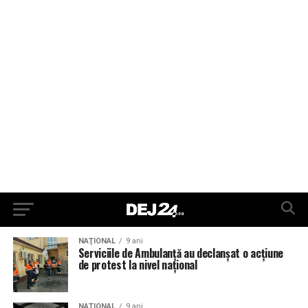
NAŢIONAL
9 ani
Serviciile de Ambulanţă au declanşat o acţiune
de protest la nivel naţional
NAŢIONAL
9 ani