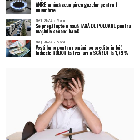
ANRE amână scumpirea gazelor pentru 1
noiembrie
NAŢIONAL
9 ani
Se pregătește o nouă TAXĂ DE POLUARE pentru
maşinile second hand!
NAŢIONAL
9 ani
Vești bune pentru românii cu credite în lei!
Indicele ROBOR la trei luni a SCĂZUT la 1,79%