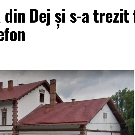
din Dej și s-a trezit 
lefon