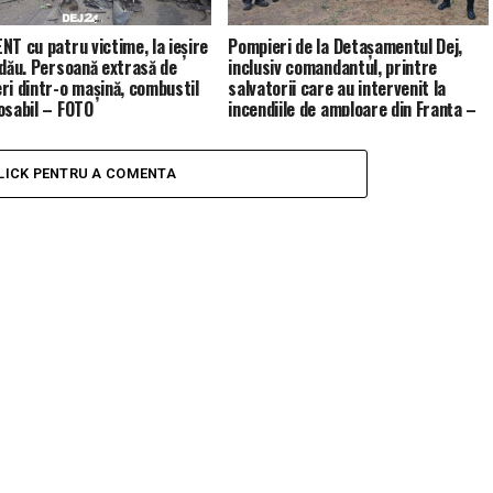
NT cu patru victime, la ieșire
Pompieri de la Detașamentul Dej,
ldău. Persoană extrasă de
inclusiv comandantul, printre
ri dintr-o mașină, combustil
salvatorii care au intervenit la
osabil – FOTO
incendiile de amploare din Franța –
FOTO
LICK PENTRU A COMENTA