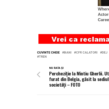
CUVINTE CHEIE
BANI
CFR CALATORI
DEJ
TREN
NU RATA ȘI
Percheziție la Mintiu Gherlii. Ut
furat din Belgia, găsit la sediul
societăți – FOTO