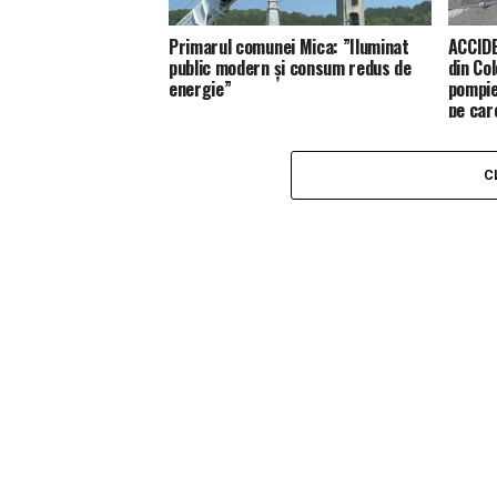
Primarul comunei Mica: ”Iluminat
ACCIDE
public modern și consum redus de
din Co
energie”
pompie
pe car
C