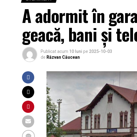
A adormit în gara 
geacă, bani și te
Publicat acum
10 luni
pe
2025-10-03
de
Răzvan Căucean