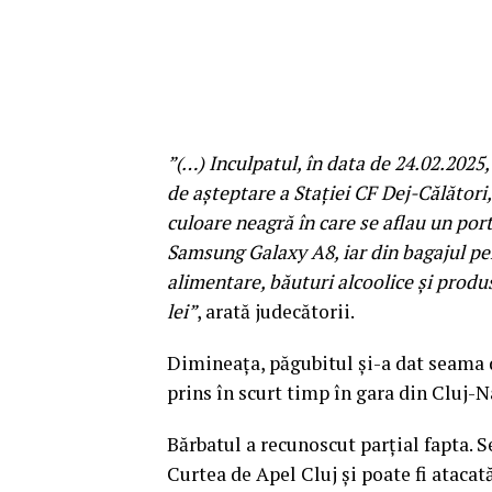
”(…) Inculpatul, în data de 24.02.2025, 
de așteptare a Stației CF Dej-Călători
culoare neagră în care se aflau un po
Samsung Galaxy A8, iar din bagajul p
alimentare, băuturi alcoolice și produ
lei”
, arată judecătorii.
Dimineața, păgubitul și-a dat seama de
prins în scurt timp în gara din Cluj-
Bărbatul a recunoscut parțial fapta. S
Curtea de Apel Cluj și poate fi atacată