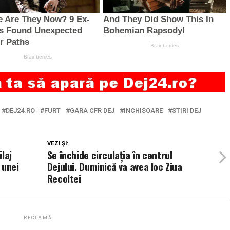
DEJ24.RO
FURT
GARA CFR DEJ
INCHISOARE
STIRI DEJ
VEZI ȘI:
ilaj
Se închide circulația în centrul
 unei
Dejului. Duminică va avea loc Ziua
Recoltei
RECLAMĂ