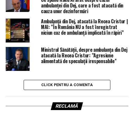
ambulanței din Dej, care a fost atacată din
cauza unor dezinformări
Ambulanță din Dej, atacată la Recea Cristur |
MAI: ”În România NU a fost înregistrat
niciun caz de ambulanță implicată în răpiri”
Ministrul Sănătății, despre ambulanța din Dej
atacată la Recea Cristur: ”Agresiune
alimentată de speculații iresponsabile”
CLICK PENTRU A COMENTA
RECLAMĂ