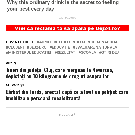
CUVINTE CHEIE
ADMITERE LICEU
CLUJ
CLUJ-NAPOCA
CLUJENI
DEJ24.RO
EDUCATIE
EVALUARE NATIONALA
MINISTERUL EDUCATIEI
REZULTAT
SCOALA
STIRI DEJ
VEZI ȘI:
Tineri din județul Cluj, care mergeau la Neversea,
depistați cu 10 kilograme de droguri asupra lor
NU RATA ȘI
Bărbat din Turda, arestat după ce a lovit un polițist care
imobiliza o persoană recalcitrantă
RECLAMĂ