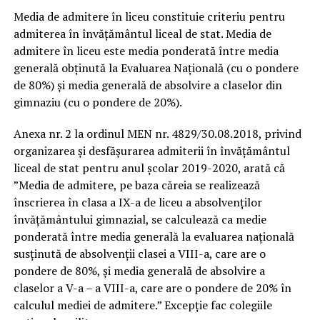
Media de admitere în liceu constituie criteriu pentru
admiterea în învăţământul liceal de stat. Media de
admitere în liceu este media ponderată între media
generală obţinută la Evaluarea Naţională (cu o pondere
de 80%) şi media generală de absolvire a claselor din
gimnaziu (cu o pondere de 20%).
Anexa nr. 2 la ordinul MEN nr. 4829/30.08.2018, privind
organizarea şi desfăşurarea admiterii în învăţământul
liceal de stat pentru anul şcolar 2019-2020, arată că
”Media de admitere, pe baza căreia se realizează
înscrierea în clasa a IX-a de liceu a absolvenţilor
învăţământului gimnazial, se calculează ca medie
ponderată între media generală la evaluarea naţională
susţinută de absolvenţii clasei a VIII-a, care are o
pondere de 80%, şi media generală de absolvire a
claselor a V-a – a VIII-a, care are o pondere de 20% în
calculul mediei de admitere.” Excepţie fac colegiile