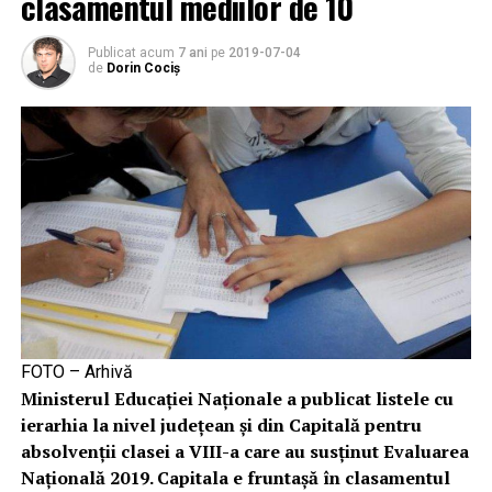
clasamentul mediilor de 10
Publicat acum
7 ani
pe
2019-07-04
de
Dorin Cociș
FOTO – Arhivă
Ministerul Educaţiei Naţionale a publicat listele cu
ierarhia la nivel judeţean şi din Capitală pentru
absolvenţii clasei a VIII-a care au susţinut Evaluarea
Naţională 2019. Capitala e fruntaşă în clasamentul