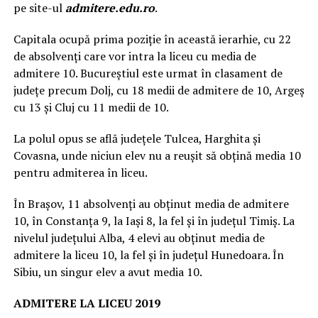
pe site-ul
admitere.edu.ro
.
Capitala ocupă prima poziţie în această ierarhie, cu 22
de absolvenţi care vor intra la liceu cu media de
admitere 10. Bucureştiul este urmat în clasament de
judeţe precum Dolj, cu 18 medii de admitere de 10, Argeş
cu 13 şi Cluj cu 11 medii de 10.
La polul opus se află judeţele Tulcea, Harghita şi
Covasna, unde niciun elev nu a reuşit să obţină media 10
pentru admiterea în liceu.
În Braşov, 11 absolvenţi au obţinut media de admitere
10, în Constanţa 9, la Iaşi 8, la fel şi în judeţul Timiş. La
nivelul judeţului Alba, 4 elevi au obţinut media de
admitere la liceu 10, la fel şi în judeţul Hunedoara. În
Sibiu, un singur elev a avut media 10.
ADMITERE LA LICEU 2019