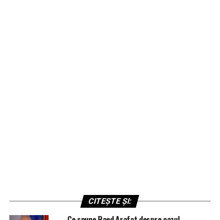
CITEȘTE ȘI:
Ce spune Raed Arafat despre cazul