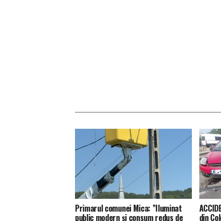
Primarul comunei Mica: ”Iluminat
ACCIDE
public modern și consum redus de
din Co