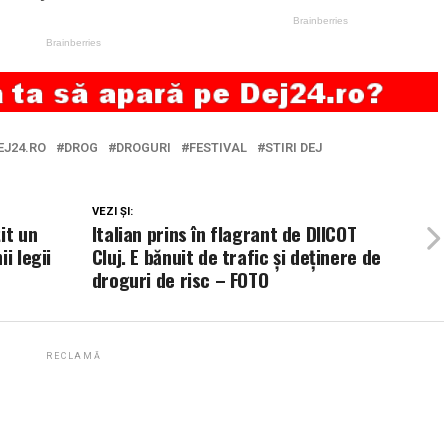
EJ24.RO
DROG
DROGURI
FESTIVAL
STIRI DEJ
VEZI ȘI:
it un
Italian prins în flagrant de DIICOT
i legii
Cluj. E bănuit de trafic și deținere de
droguri de risc – FOTO
RECLAMĂ