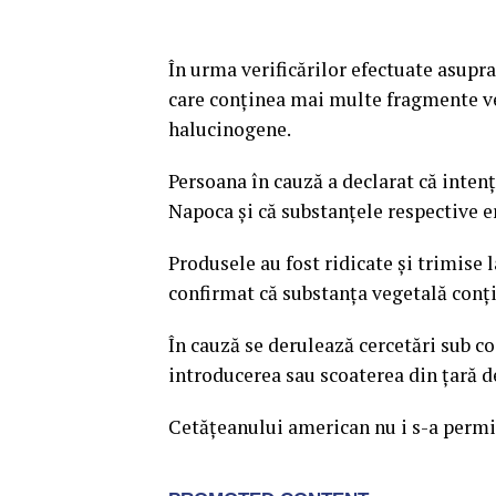
În urma verificărilor efectuate asupra
care conţinea mai multe fragmente veg
halucinogene.
Persoana în cauză a declarat că intenţ
Napoca şi că substanţele respective er
Produsele au fost ridicate şi trimise l
confirmat că substanţa vegetală conţi
În cauză se derulează cercetări sub 
introducerea sau scoaterea din ţară de
Cetăţeanului american nu i s-a permis