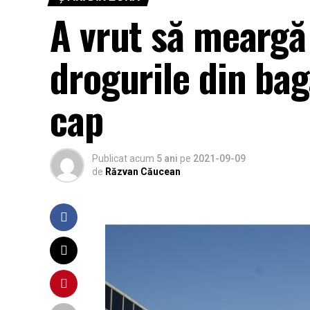
A vrut să meargă l
drogurile din bag
cap
Publicat acum
5 ani
pe
2021-09-09
de
Răzvan Căucean