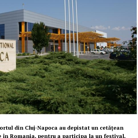
oportul din Cluj-Napoca au depistat un cetăţean
 în Romania, pentru a participa la un festival,