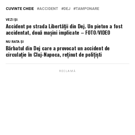
CUVINTE CHEIE
ACCIDENT
DEJ
TAMPONARE
VEZI ȘI:
Accident pe strada Libertății din Dej. Un pieton a fost
accidentat, două mașini implicate – FOTO/VIDEO
NU RATA ȘI
Bărbatul din Dej care a provocat un accident de
circulație în Cluj-Napoca, reținut de polițiști
RECLAMĂ