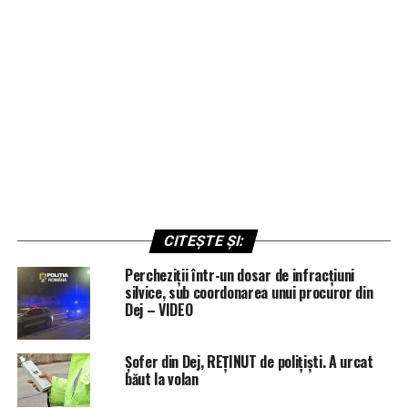
CITEȘTE ȘI:
Percheziții într-un dosar de infracțiuni
silvice, sub coordonarea unui procuror din
Dej – VIDEO
Șofer din Dej, REȚINUT de polițiști. A urcat
băut la volan