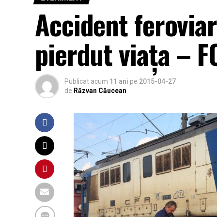
Accident feroviar
pierdut viața – 
Publicat acum
11 ani
pe
2015-04-27
de
Răzvan Căucean