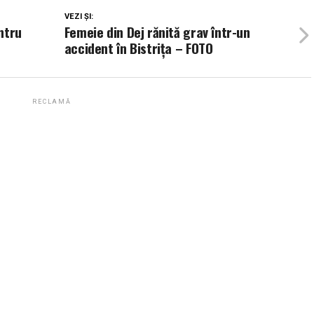
VEZI ȘI:
entru
Femeie din Dej rănită grav într-un
accident în Bistrița – FOTO
RECLAMĂ