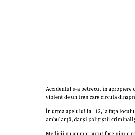
Accidentul s-a petrecut în apropiere de
violent de un tren care circula dinsp
În urma apelului la 112, la fața locul
ambulanță, dar și polițiștii criminaliș
Medicii nu au mai putut face nimic pe