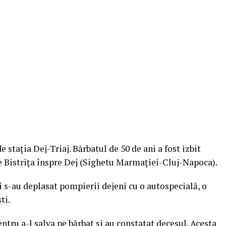
 stația Dej-Triaj. Bărbatul de 50 de ani a fost izbit
re Bistrița înspre Dej (Sighetu Marmației-Cluj-Napoca).
ui s-au deplasat pompierii dejeni cu o autospecială, o
ti.
ntru a-l salva pe bărbat și au constatat decesul. Acesta