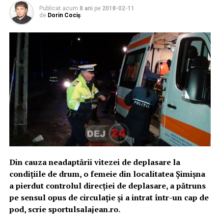
Publicat acum
8 ani
pe
2018-02-11
de
Dorin Cociș
Din cauza neadaptării vitezei de deplasare la
condiţiile de drum, o femeie din localitatea Şimişna
a pierdut controlul direcţiei de deplasare, a pătruns
pe sensul opus de circulaţie şi a intrat într-un cap de
pod, scrie sportulsalajean.ro.