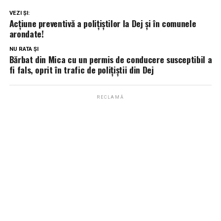
VEZI ȘI:
Acțiune preventivă a polițiștilor la Dej și în comunele
arondate!
NU RATA ȘI
Bărbat din Mica cu un permis de conducere susceptibil a
fi fals, oprit în trafic de polițiștii din Dej
RECLAMĂ