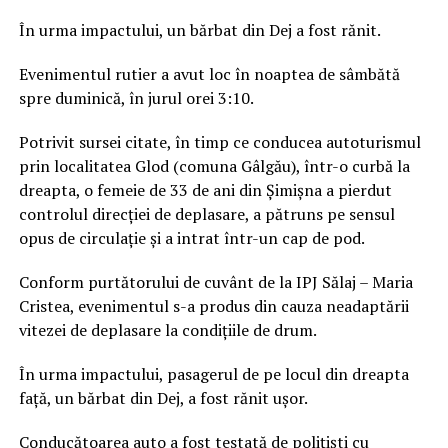
În urma impactului, un bărbat din Dej a fost rănit.
Evenimentul rutier a avut loc în noaptea de sâmbătă
spre duminică, în jurul orei 3:10.
Potrivit sursei citate, în timp ce conducea autoturismul
prin localitatea Glod (comuna Gâlgău), într-o curbă la
dreapta, o femeie de 33 de ani din Şimişna a pierdut
controlul direcţiei de deplasare, a pătruns pe sensul
opus de circulaţie şi a intrat într-un cap de pod.
Conform purtătorului de cuvânt de la IPJ Sălaj – Maria
Cristea, evenimentul s-a produs din cauza neadaptării
vitezei de deplasare la condiţiile de drum.
În urma impactului, pasagerul de pe locul din dreapta
faţă, un bărbat din Dej, a fost rănit uşor.
Conducătoarea auto a fost testată de poliţişti cu