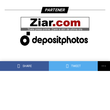
PARTENER
SHARE
TWEET
ACASĂ
DESPRE DEJ24.RO
CONTACT
RECLAMA TA PE DEJ24.RO