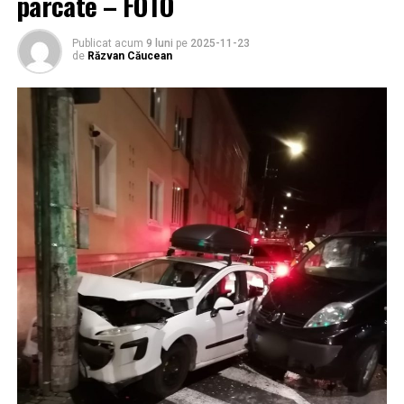
parcate – FOTO
Publicat acum
9 luni
pe
2025-11-23
de
Răzvan Căucean