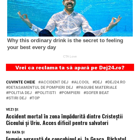
CUVINTE CHEIE
ACCIDENT DEJ
ALCOOL
DEJ
DEJ24.RO
DETASAMENTUL DE POMPIERI DEJ
PAGUBE MATERIALE
POLITIA DEJ
POLITISTI
POMPIERI
SOFER BEAT
STIRI DEJ
TOP
VEZI ȘI:
Accident mortal în zona împădurită dintre Cristeștii
Ciceului și Uriu. Acces dificil pentru salvatori
NU RATA ȘI
Femeie agresată de concubinul ei, la Geaca. Bărbatul,