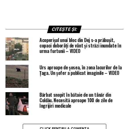
CITEȘTE ȘI:
Acoperișul unui bloc din Dej s-a prăbușit,
copaci doborâți de vânt și străzi inundate în
urma furtunii – VIDEO
Urs aproape de șosea, în zona lacurilor de la
Țaga. Un șofer a publicat imaginile – VIDEO
Bărbat snopit în bătaie de un tânăr din
Coldău. Necesită aproape 100 de zile de
îngrijiri medicale
CLICK PENTRU A COMENTA