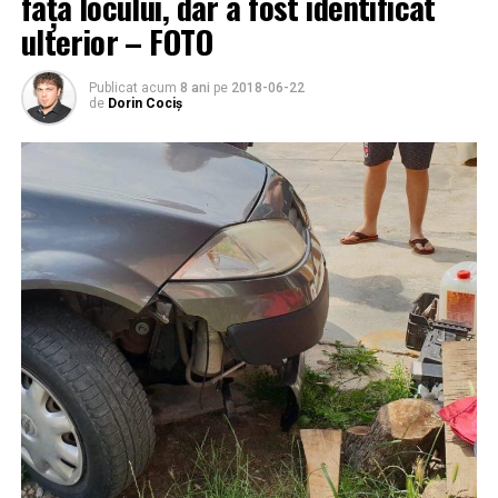
fața locului, dar a fost identificat
ulterior – FOTO
Publicat acum
8 ani
pe
2018-06-22
de
Dorin Cociș