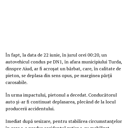
În fapt, la data de 22 iunie, în jurul orei 00:20, un
autovehicul condus pe DN1, în afara municipiului Turda,
dinspre Aiud, ar fi acroșat un bărbat, care, în calitate de
pieton, se deplasa din sens opus, pe marginea părții
carosabile.
În urma impactului, pietonul a decedat. Conducătorul
auto și-ar fi continuat deplasarea, plecând de la locul
producerii accidentului.
Imediat după sesizare, pentru stabilirea circumstanțelor
în care s-a produs accidentul rutier s-au mobilizat