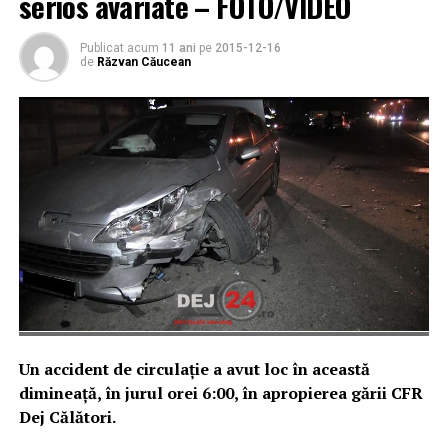
serios avariate – FOTO/VIDEO
Publicat acum
11 ani
pe
2015-12-16
de
Răzvan Căucean
Un accident de circulație a avut loc în această
dimineață, în jurul orei 6:00, în apropierea gării CFR
Dej Călători.