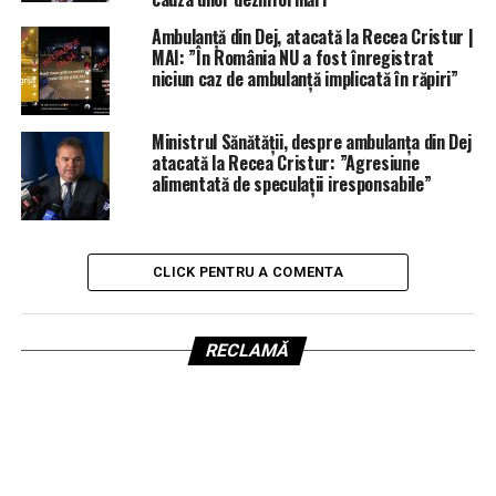
Ambulanță din Dej, atacată la Recea Cristur |
MAI: ”În România NU a fost înregistrat
niciun caz de ambulanță implicată în răpiri”
Ministrul Sănătății, despre ambulanța din Dej
atacată la Recea Cristur: ”Agresiune
alimentată de speculații iresponsabile”
CLICK PENTRU A COMENTA
RECLAMĂ