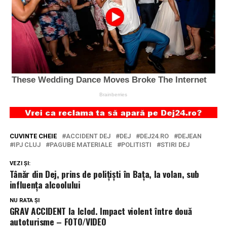
CUVINTE CHEIE
ACCIDENT DEJ
DEJ
DEJ24.RO
DEJEAN
IPJ CLUJ
PAGUBE MATERIALE
POLITISTI
STIRI DEJ
VEZI ȘI:
Tânăr din Dej, prins de polițiști în Bața, la volan, sub
influența alcoolului
NU RATA ȘI
GRAV ACCIDENT la Iclod. Impact violent între două
autoturisme – FOTO/VIDEO