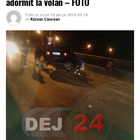
adormit la volan – FOTO
Publicat acum
10 ani
pe
2016-03-18
de
Răzvan Căucean