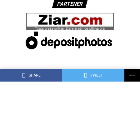
PARTENER
SHARE
TWEET
ACASĂ
DESPRE DEJ24.RO
CONTACT
RECLAMA TA PE DEJ24.RO
TERMENI, CONDIŢII ȘI CONFIDENȚIALITATE