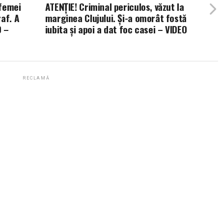
 femei
ATENȚIE! Criminal periculos, văzut la
af. A
marginea Clujului. Și-a omorât fostă
D –
iubita și apoi a dat foc casei – VIDEO
RECLAMĂ