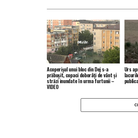
Acoperișul unui bloc din Dej s-a
Urs ap
prăbușit, copaci doborâți de vânt și
lacuril
străzi inundate în urma furtunii –
public
VIDEO
C