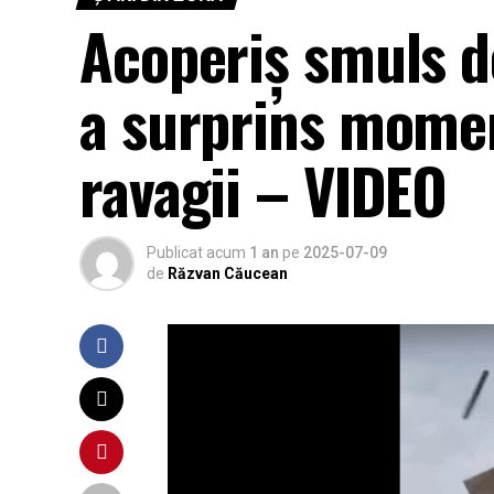
Acoperiș smuls d
a surprins momen
ravagii – VIDEO
Publicat acum
1 an
pe
2025-07-09
de
Răzvan Căucean