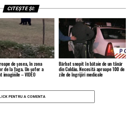
CITEȘTE ȘI:
roape de șosea, în zona
Bărbat snopit în bătaie de un tânăr
or de la Țaga. Un șofer a
din Coldău. Necesită aproape 100 de
at imaginile – VIDEO
zile de îngrijiri medicale
LICK PENTRU A COMENTA