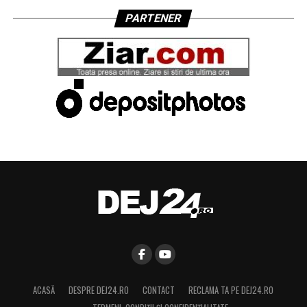
PARTENER
ACASĂ
DESPRE DEJ24.RO
CONTACT
RECLAMA TA PE DEJ24.RO