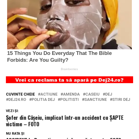
CUVINTE CHEIE
ACTIUNE
AMENDA
CASEIU
DEJ
DEJ24.RO
POLITIA DEJ
POLITISTI
SANCTIUNE
STIRI DEJ
VEZI ȘI:
Șofer din Cășeiu, implicat într-un accident cu ȘAPTE
victime – FOTO
NU RATA ȘI