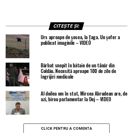
CITEȘTE ȘI:
Urs aproape de șosea, la Țaga. Un șofer a
publicat imaginile – VIDEO
Bărbat snopit în bătaie de un tânăr din
Coldău. Necesită aproape 100 de zile de
îngrijiri medicale
Al doilea om în stat, Mircea Abrudean are, de
azi, birou parlamentar la Dej – VIDEO
CLICK PENTRU A COMENTA