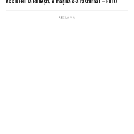
ACCIDENT la Bunești, o mașină s-a răsturnat – FOTO
RECLAMĂ