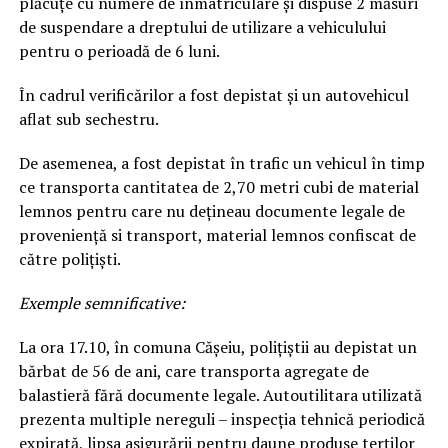
plăcuțe cu numere de înmatriculare și dispuse 2 măsuri
de suspendare a dreptului de utilizare a vehiculului
pentru o perioadă de 6 luni.
În cadrul verificărilor a fost depistat și un autovehicul
aflat sub sechestru.
De asemenea, a fost depistat în trafic un vehicul în timp
ce transporta cantitatea de 2,70 metri cubi de material
lemnos pentru care nu dețineau documente legale de
proveniență si transport, material lemnos confiscat de
către polițiști.
Exemple semnificative:
La ora 17.10, în comuna Cășeiu, polițiștii au depistat un
bărbat de 56 de ani, care transporta agregate de
balastieră fără documente legale. Autoutilitara utilizată
prezenta multiple nereguli – inspecția tehnică periodică
expirată, lipsa asigurării pentru daune produse terților