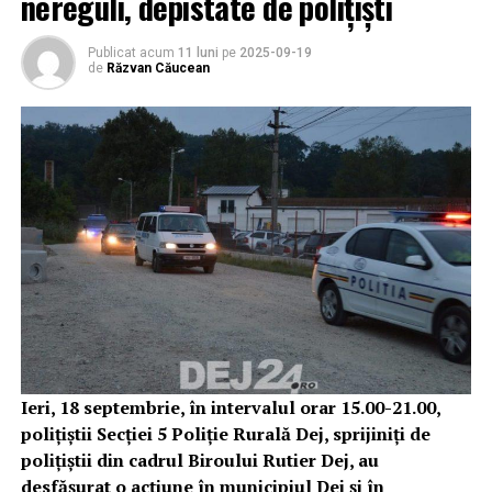
nereguli, depistate de polițiști
Publicat acum
11 luni
pe
2025-09-19
de
Răzvan Căucean
Ieri, 18 septembrie, în intervalul orar 15.00-21.00,
polițiștii Secției 5 Poliție Rurală Dej, sprijiniți de
polițiștii din cadrul Biroului Rutier Dej, au
desfășurat o acțiune în municipiul Dej și în