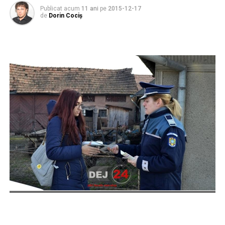
Publicat acum
11 ani
pe
2015-12-17
de
Dorin Cociș