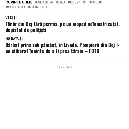
CUVINTE CHEIE
APAHIDA
DEJ
DEJ24.RO
ICLOD
POLITISTI
STIRI DEJ
VEZI ȘI:
Tânăr din Dej fără permis, pe un moped neînmatriculat,
depistat de polițiști
NU RATA ȘI
Bărbat prins sub pământ, în Livada. Pompierii din Dej l-
au eliberat înainte de a fi prea târziu – FOTO
RECLAMĂ