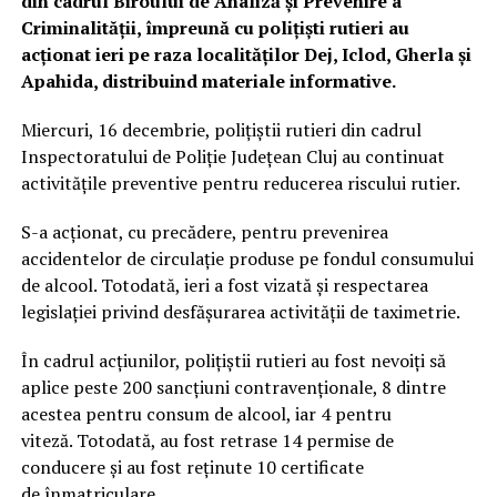
din cadrul Biroului de Analiză şi Prevenire a
Criminalităţii, împreună cu poliţişti rutieri au
acţionat ieri pe raza localităţilor Dej, Iclod, Gherla şi
Apahida, distribuind materiale informative.
Miercuri, 16 decembrie, poliţiştii rutieri din cadrul
Inspectoratului de Poliţie Judeţean Cluj au continuat
activităţile preventive pentru reducerea riscului rutier.
S-a acţionat, cu precădere, pentru prevenirea
accidentelor de circulaţie produse pe fondul consumului
de alcool. Totodată, ieri a fost vizată şi respectarea
legislaţiei privind desfăşurarea activităţii de taximetrie.
În cadrul acţiunilor, poliţiştii rutieri au fost nevoiţi să
aplice peste 200 sancţiuni contravenţionale, 8 dintre
acestea pentru consum de alcool, iar 4 pentru
viteză. Totodată, au fost retrase 14 permise de
conducere şi au fost reţinute 10 certificate
de înmatriculare.