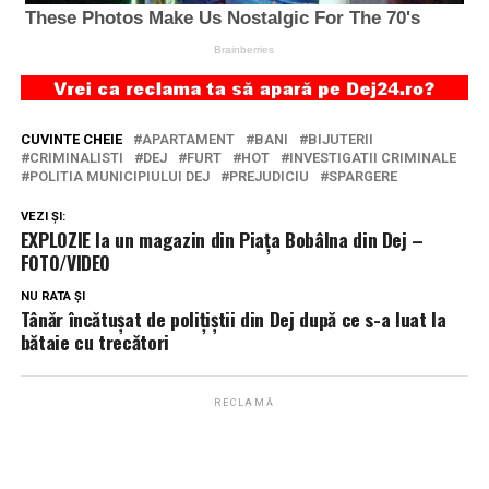
CUVINTE CHEIE
APARTAMENT
BANI
BIJUTERII
CRIMINALISTI
DEJ
FURT
HOT
INVESTIGATII CRIMINALE
POLITIA MUNICIPIULUI DEJ
PREJUDICIU
SPARGERE
VEZI ȘI:
EXPLOZIE la un magazin din Piața Bobâlna din Dej –
FOTO/VIDEO
NU RATA ȘI
Tânăr încătușat de polițiștii din Dej după ce s-a luat la
bătaie cu trecători
RECLAMĂ