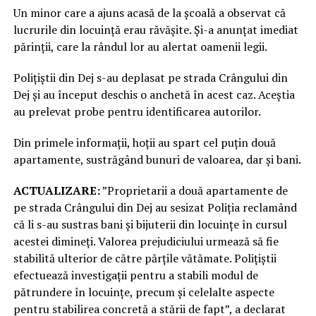
Un minor care a ajuns acasă de la școală a observat că
lucrurile din locuință erau răvășite. Și-a anunțat imediat
părinții, care la rândul lor au alertat oamenii legii.
Polițiștii din Dej s-au deplasat pe strada Crângului din
Dej și au început deschis o anchetă în acest caz. Aceștia
au prelevat probe pentru identificarea autorilor.
Din primele informații, hoții au spart cel puțin două
apartamente, sustrăgând bunuri de valoarea, dar și bani.
ACTUALIZARE:
”Proprietarii a două apartamente de
pe strada Crângului din Dej au sesizat Poliția reclamând
că li s-au sustras bani și bijuterii din locuințe în cursul
acestei dimineți. Valorea prejudiciului urmează să fie
stabilită ulterior de către părțile vătămate. Polițiștii
efectuează investigații pentru a stabili modul de
pătrundere în locuințe, precum și celelalte aspecte
pentru stabilirea concretă a stării de fapt”, a declarat