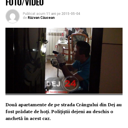
FOTO/VIDEO
Publicat acum
11 ani
pe
2015-05-04
de
Răzvan Căucean
Două apartamente de pe strada Crângului din Dej au
fost prădate de hoți. Polițiștii dejeni au deschis o
anchetă în acest caz.