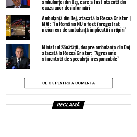
ambulanței din Dej, care a fost atacată din
cauza unor dezinformări
Ambulanță din Dej, atacată la Recea Cristur |
MAI: ”În România NU a fost înregistrat
niciun caz de ambulanță implicată în răpiri”
Ministrul Sănătății, despre ambulanța din Dej
atacată la Recea Cristur: ”Agresiune
alimentată de speculații iresponsabile”
CLICK PENTRU A COMENTA
RECLAMĂ