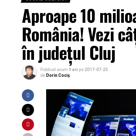
Aproape 10 milio
România! Vezi câți
în județul Cluj
Publicat acum
9 ani
pe
2017-07-25
de
Dorin Cociș