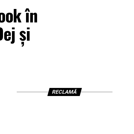
ook în
ej și
RECLAMĂ