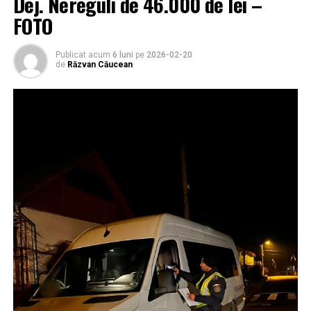
Dej. Nereguli de 46.000 de lei –
FOTO
Publicat acum
6 luni
pe
2026-02-20
de
Răzvan Căucean