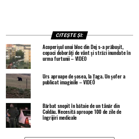
CITEȘTE ȘI:
Acoperișul unui bloc din Dej s-a prăbușit,
copaci doborâți de vânt și străzi inundate în
urma furtunii – VIDEO
Urs aproape de șosea, la Țaga. Un șofer a
publicat imaginile – VIDEO
Bărbat snopit în bătaie de un tânăr din
Coldău. Necesită aproape 100 de zile de
îngrijiri medicale