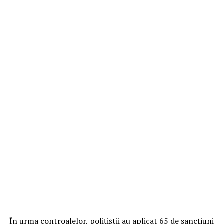
În urma controalelor, polițiștii au aplicat 65 de sancțiuni