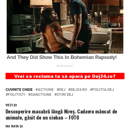
CUVINTE CHEIE
ACTIUNE
DEJ
DEJ24.RO
POLITIA DEJ
POLITISTI
SANCTIUNE
STIRI DEJ
VEZI ȘI:
Descoperire macabră lângă Nireș. Cadavru mâncat de
animale, găsit de un cioban – FOTO
NU RATA ȘI