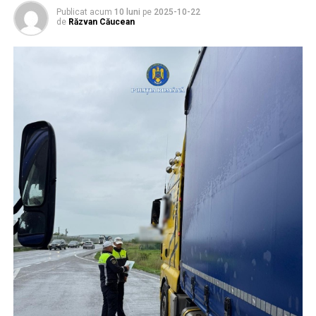
Publicat acum
10 luni
pe
2025-10-22
de
Răzvan Căucean