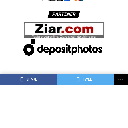
PARTENER
SHARE
TWEET
ACASĂ
DESPRE DEJ24.RO
CONTACT
RECLAMA TA PE DEJ24.RO