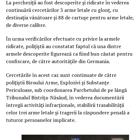
La percheziții au fost descoperite și ridicate în vederea
continuării cercetărilor 3 arme letale cu glonț, cu
destinația vânătoare și 88 de cartușe pentru arme letale,
de diverse calibre.
În urma verificărilor efectuate cu privire la armele
ridicate, polițiștii au constatat faptul că una dintre
armele descoperite figurează ca fiind bun căutat pentru
confiscare, de către autoritățile din Germania.
Cercetările în acest caz sunt continuate de către
polițiștii Biroului Arme, Explozivi și Substanțe
Periculoase, sub coordonarea Parchetului de pe lângă
Tribunalul Bistrița-Năsăud, în vederea documentării
întregii activități infracționale, stabilirii trasabilității
celor trei arme letale și tragerii la răspundere penală a
tuturor persoanelor implicate.