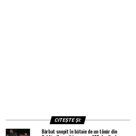
CITEȘTE ȘI:
Bărbat snopit în bătaie de un tânăr din