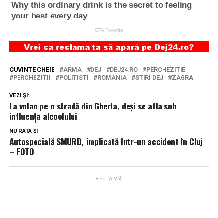
CUVINTE CHEIE
ARMA
DEJ
DEJ24.RO
PERCHEZITIE
PERCHEZITII
POLITISTI
ROMANIA
STIRI DEJ
ZAGRA
VEZI ȘI:
La volan pe o stradă din Gherla, deși se afla sub
influența alcoolului
NU RATA ȘI
Autospecială SMURD, implicată într-un accident în Cluj
– FOTO
RECLAMĂ