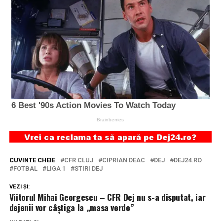
CUVINTE CHEIE
CFR CLUJ
CIPRIAN DEAC
DEJ
DEJ24.RO
FOTBAL
LIGA 1
STIRI DEJ
VEZI ȘI:
Viitorul Mihai Georgescu – CFR Dej nu s-a disputat, iar
dejenii vor câştiga la „masa verde”