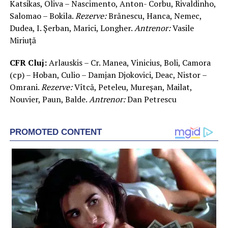
Katsikas, Oliva – Nascimento, Anton- Corbu, Rivaldinho,
Salomao – Bokila.
Rezerve:
Brănescu, Hanca, Nemec,
Dudea, I. Șerban, Marici, Longher.
Antrenor:
Vasile
Miriuță
CFR Cluj:
Arlauskis – Cr. Manea, Vinicius, Boli, Camora
(cp) – Hoban, Culio – Damjan Djokovici, Deac, Nistor –
Omrani.
Rezerve:
Vîtcă, Peteleu, Mureșan, Mailat,
Nouvier, Paun, Balde.
Antrenor:
Dan Petrescu