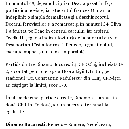
În minutul 49, dejeanul Ciprian Deac a pasat în fața
porții dinamoviste, iar atacantul francez Omrani a
îndeplinit o simplă formalitate și a deschis scorul.
Decarul feroviarilor s-a remarcat și în minutul 54. Oliva
l-a faultat pe Deac în centrul careului, iar arbitrul
Ovidiu Hațegan a indicat lovitură de la punctul cu var.
Deși portarul ”câinilor roșii”, Penedo, a ghicit colțul,
execuția mijlocașului a fost imparabilă.
Partida dintre Dinamo București și CFR Cluj, încheiată 0-
2, a contat pentru etapa a 18-a a Ligii 1. În tur, pe
stadionul ”Dr. Constantin Rădulescu” din CLuj, CFR-iștii
au câștigat la limită, scor 1-0.
În ultimele cinci partide directe, Dinamo s-a impus în
două, CFR tot în două, iar un meci s-a terminat la
egalitate.
Dinamo București:
Penedo – Romera, Nedelcearu,