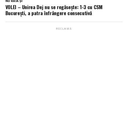
NU RATA ȘI
VOLEI – Unirea Dej nu se regăsește: 1-3 cu CSM
București, a patra înfrângere consecutivă
RECLAMĂ