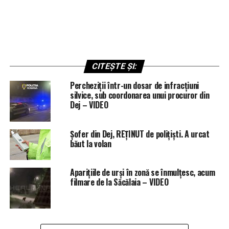
CITEȘTE ȘI:
Percheziții într-un dosar de infracțiuni
silvice, sub coordonarea unui procuror din
Dej – VIDEO
Șofer din Dej, REȚINUT de polițiști. A urcat
băut la volan
Aparițiile de urși în zonă se înmulțesc, acum
filmare de la Săcălaia – VIDEO