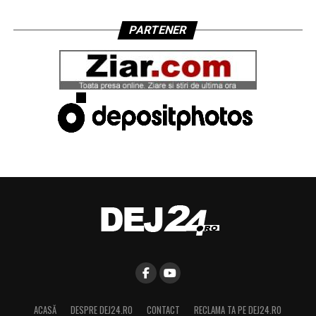
PARTENER
ACASĂ
DESPRE DEJ24.RO
CONTACT
RECLAMA TA PE DEJ24.RO