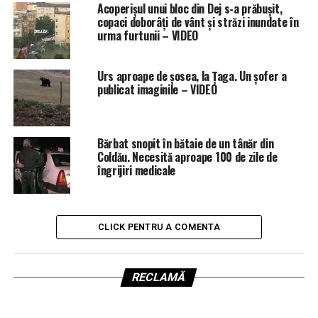
Acoperișul unui bloc din Dej s-a prăbușit,
copaci doborâți de vânt și străzi inundate în
urma furtunii – VIDEO
Urs aproape de șosea, la Țaga. Un șofer a
publicat imaginile – VIDEO
Bărbat snopit în bătaie de un tânăr din
Coldău. Necesită aproape 100 de zile de
îngrijiri medicale
CLICK PENTRU A COMENTA
RECLAMĂ