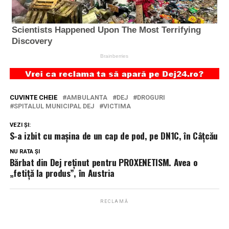
CUVINTE CHEIE
AMBULANTA
DEJ
DROGURI
SPITALUL MUNICIPAL DEJ
VICTIMA
VEZI ȘI:
S-a izbit cu mașina de un cap de pod, pe DN1C, în Câțcău
NU RATA ȘI
Bărbat din Dej reținut pentru PROXENETISM. Avea o
„fetiță la produs”, în Austria
RECLAMĂ