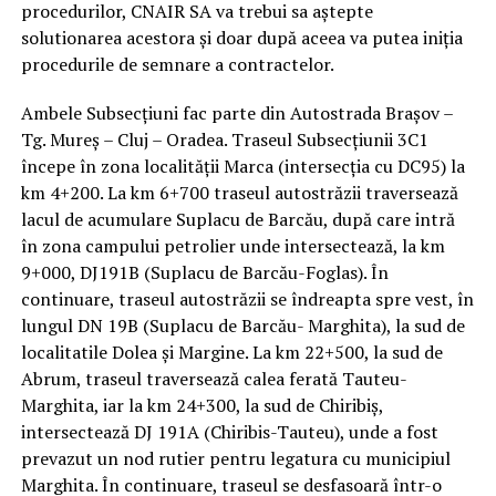
procedurilor, CNAIR SA va trebui sa aştepte
solutionarea acestora şi doar după aceea va putea iniţia
procedurile de semnare a contractelor.
Ambele Subsecţiuni fac parte din Autostrada Braşov –
Tg. Mureş – Cluj – Oradea. Traseul Subsecţiunii 3C1
începe în zona localităţii Marca (intersecţia cu DC95) la
km 4+200. La km 6+700 traseul autostrăzii traversează
lacul de acumulare Suplacu de Barcău, după care intră
în zona campului petrolier unde intersectează, la km
9+000, DJ191B (Suplacu de Barcău-Foglas). În
continuare, traseul autostrăzii se îndreapta spre vest, în
lungul DN 19B (Suplacu de Barcău- Marghita), la sud de
localitatile Dolea şi Margine. La km 22+500, la sud de
Abrum, traseul traversează calea ferată Tauteu-
Marghita, iar la km 24+300, la sud de Chiribiş,
intersectează DJ 191A (Chiribis-Tauteu), unde a fost
prevazut un nod rutier pentru legatura cu municipiul
Marghita. În continuare, traseul se desfasoară într-o