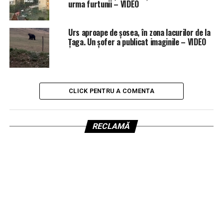
urma furtunii – VIDEO
Urs aproape de șosea, în zona lacurilor de la
Țaga. Un șofer a publicat imaginile – VIDEO
CLICK PENTRU A COMENTA
RECLAMĂ