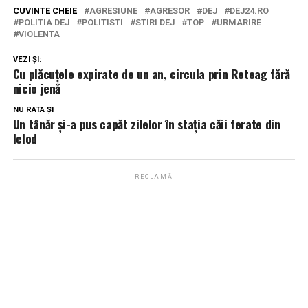
CUVINTE CHEIE
AGRESIUNE
AGRESOR
DEJ
DEJ24.RO
POLITIA DEJ
POLITISTI
STIRI DEJ
TOP
URMARIRE
VIOLENTA
VEZI ȘI:
Cu plăcuțele expirate de un an, circula prin Reteag fără
nicio jenă
NU RATA ȘI
Un tânăr și-a pus capăt zilelor în stația căii ferate din
Iclod
RECLAMĂ