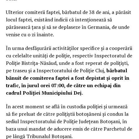
Ulterior comiterii faptei, bărbatul de 38 de ani, a părăsit
locul faptei, existând indicii că intenționează să
părăsească țara și să se deplaseze în Germania, de unde
venise cu o zi înainte.
În urma desfășurării activităților specifice și a cooperării
cu celelalte unități de poliție, respectiv Inspectoratul de
Poliție Bistrița-Năsăud, unde a fost reperat de polițiști,
pe traseu și a Inspectoratului de Poliție Cluj,
bărbatul
bănuit de comiterea faptei a fost depistat și oprit în
trafic, în jurul orei 07:00, de către un echipaj din
cadrul Poliției Municipiului Dej.
În acest moment se află în custodia poliției și urmează
să fie preluat de către polițiștii botoșăneni și condus la
sediul Inspectoratului de Poliție Județean Botoșani, în
baza unui mandat de aducere emis de către Parchetul de
pe lângă Tribunalul Botoșani.