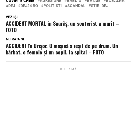
CUVINTE CHEIE
AGRESIUNE
BABDIU
BATAIE
BOBALNA
DEJ
DEJ24.RO
POLITISTI
SCANDAL
STIRI DEJ
VEZI ȘI:
ACCIDENT MORTAL în Suarăș, un scuterist a murit –
FOTO
NU RATA ȘI
ACCIDENT în Urișor. O mașină a ieșit de pe drum. Un
bărbat, o femeie și un copil, la spital – FOTO
RECLAMĂ