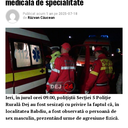
medicală de specialitate
Publicat acum
1 an
pe
2025-07-18
de
Răzvan Căucean
Ieri, în jurul orei 09.00, polițiștii Secției 5 Poliție
Rurală Dej au fost sesizați cu privire la faptul că, în
localitatea Babdiu, a fost observată o persoană de
sex masculin, prezentând urme de agresiune fizică.