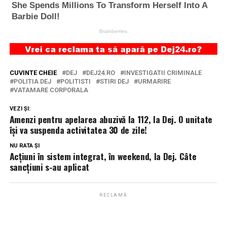
CUVINTE CHEIE
DEJ
DEJ24.RO
INVESTIGATII CRIMINALE
POLITIA DEJ
POLITISTI
STIRI DEJ
URMARIRE
VATAMARE CORPORALA
VEZI ȘI:
Amenzi pentru apelarea abuzivă la 112, la Dej. O unitate
își va suspenda activitatea 30 de zile!
NU RATA ȘI
Acțiuni în sistem integrat, în weekend, la Dej. Câte
sancțiuni s-au aplicat
RECLAMĂ