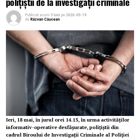
polițiștii de la investigații criminale
Publicat acum
3 luni
pe
2026-05-19
de
Răzvan Căucean
Ieri, 18 mai, în jurul orei 14.15, în urma activităților
informativ-operative desfășurate, polițiștii din
cadrul Biroului de Investigații Criminale al Poliției