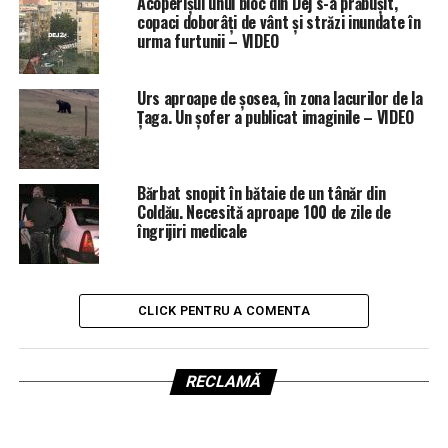
Acoperișul unui bloc din Dej s-a prăbușit,
copaci doborâți de vânt și străzi inundate în
urma furtunii – VIDEO
Urs aproape de șosea, în zona lacurilor de la
Țaga. Un șofer a publicat imaginile – VIDEO
Bărbat snopit în bătaie de un tânăr din
Coldău. Necesită aproape 100 de zile de
îngrijiri medicale
CLICK PENTRU A COMENTA
RECLAMĂ