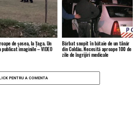
roape de șosea, la Țaga. Un
Bărbat snopit în bătaie de un tânăr
a publicat imaginile – VIDEO
din Coldău. Necesită aproape 100 de
zile de îngrijiri medicale
LICK PENTRU A COMENTA