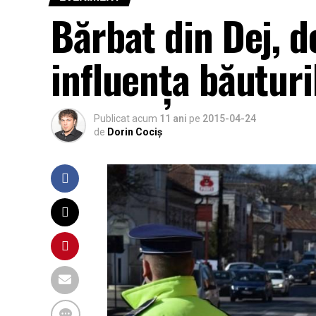
Bărbat din Dej, de
influența băuturi
Publicat acum
11 ani
pe
2015-04-24
de
Dorin Cociș