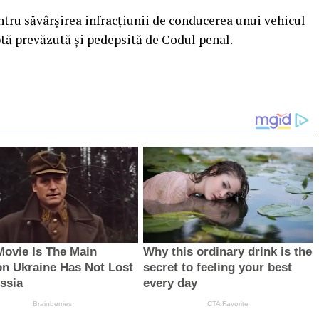
entru săvârşirea infracţiunii de conducerea unui vehicul
ptă prevăzută și pedepsită de Codul penal.