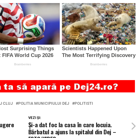
PJ CLUJ
POLITIA MUNICIPIULUI DEJ
POLITISTI
VEZI ȘI:
rugere
Și-a dat foc la casa în care locuia.
Bărbatul a ajuns la spitalul din Dej –