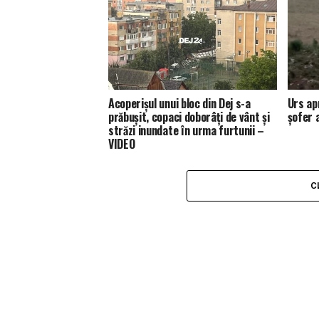
Acoperișul unui bloc din Dej s-a
Urs ap
prăbușit, copaci doborâți de vânt și
șofer 
străzi inundate în urma furtunii –
VIDEO
C