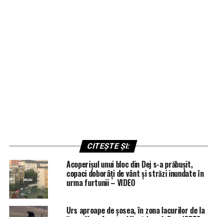
CITEȘTE ȘI:
Acoperișul unui bloc din Dej s-a prăbușit,
copaci doborâți de vânt și străzi inundate în
urma furtunii – VIDEO
Urs aproape de șosea, în zona lacurilor de la