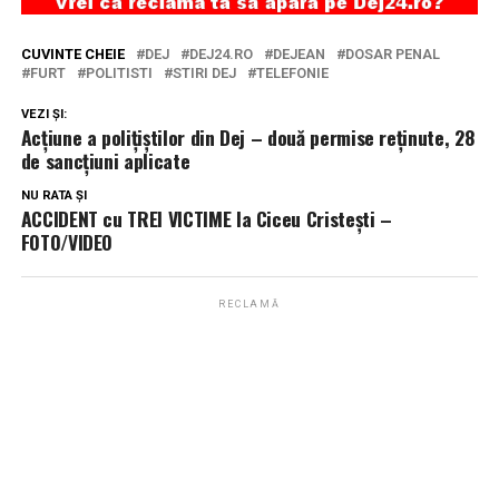
CUVINTE CHEIE
DEJ
DEJ24.RO
DEJEAN
DOSAR PENAL
FURT
POLITISTI
STIRI DEJ
TELEFONIE
VEZI ȘI:
Acțiune a polițiștilor din Dej – două permise reținute, 28
de sancţiuni aplicate
NU RATA ȘI
ACCIDENT cu TREI VICTIME la Ciceu Cristești –
FOTO/VIDEO
RECLAMĂ