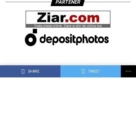
PARTENER
SHARE
TWEET
ACASĂ
DESPRE DEJ24.RO
CONTACT
RECLAMA TA PE DEJ24.RO
TERMENI, CONDIŢII ȘI CONFIDENȚIALITATE