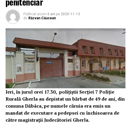
penitenciar
Publicat acum
6 ani
pe
2020-11-13
de
Răzvan Căucean
Ieri, în jurul orei 17.30, polițiștii Secției 7 Poliție
Rurală Gherla au depistat un bărbat de 49 de ani, din
comuna Dăbâca, pe numele căruia era emis un
mandat de executare a pedepsei cu închisoarea de
către magistrații Judecătoriei Gherla.